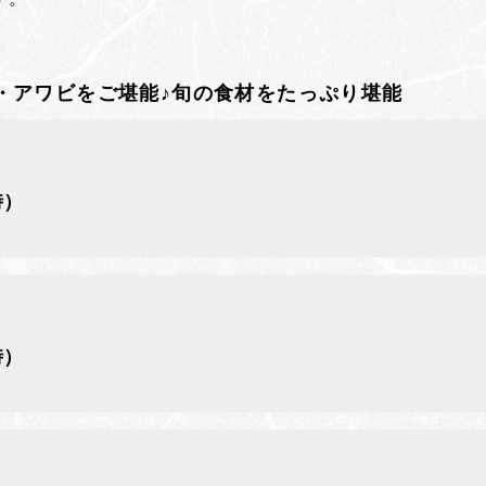
♪
・アワビをご堪能♪旬の食材をたっぷり堪能
時）
時）