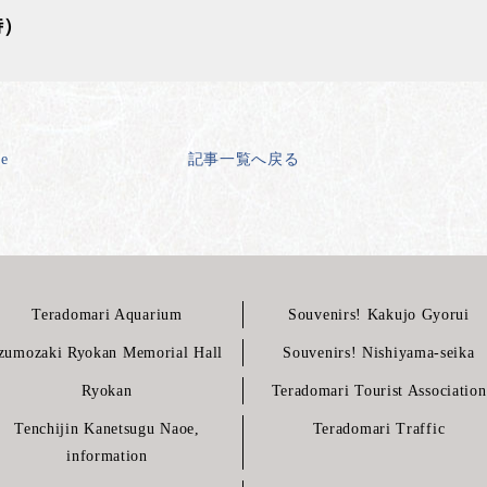
時）
ge
記事一覧へ戻る
Teradomari Aquarium
Souvenirs! Kakujo Gyorui
zumozaki Ryokan Memorial Hall
Souvenirs! Nishiyama-seika
Ryokan
Teradomari Tourist Association
Tenchijin Kanetsugu Naoe,
Teradomari Traffic
information