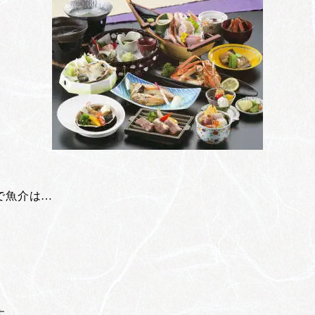
で魚介は…
す。