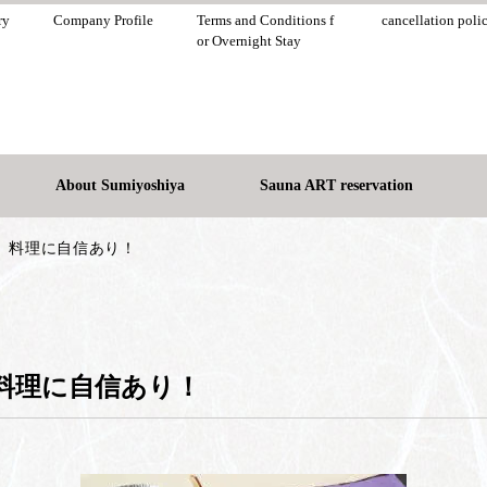
ry
Company Profile
Terms and Conditions f
cancellation poli
or Overnight Stay
About Sumiyoshiya
Sauna ART reservation
、料理に自信あり！
料理に自信あり！