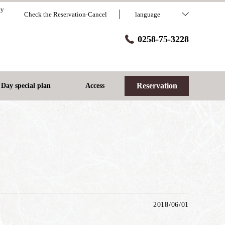
cy
Check the Reservation·Cancel
language
0258-75-3228
Reservation
Day special plan
Access
2018/06/01