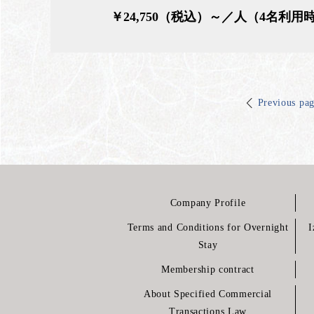
￥24,750（税込）～／人（4名利用
Previous pa
Company Profile
Terms and Conditions for Overnight
I
Stay
Membership contract
About Specified Commercial
Transactions Law