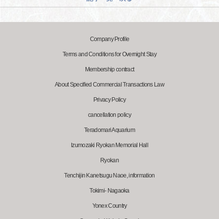
Company Profile
Terms and Conditions for Overnight Stay
Membership contract
About Specified Commercial Transactions Law
Privacy Policy
cancellation policy
Teradomari Aquarium
Izumozaki Ryokan Memorial Hall
Ryokan
Tenchijin Kanetsugu Naoe, information
Tokimi- Nagaoka
Yonex Country