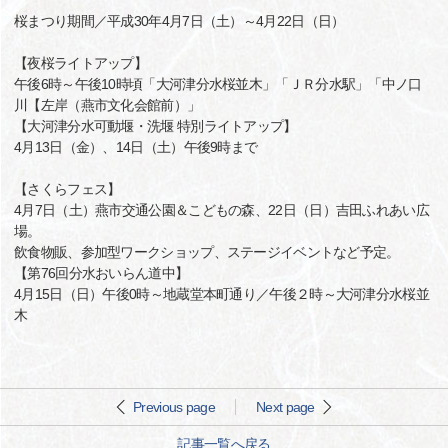
桜まつり期間／平成30年4月7日（土）～4月22日（日）
【夜桜ライトアップ】
午後6時～午後10時頃「大河津分水桜並木」「ＪＲ分水駅」「中ノ口
川【左岸（燕市文化会館前）」
【大河津分水可動堰・洗堰 特別ライトアップ】
4月13日（金）、14日（土）午後9時まで
【さくらフェス】
4月7日（土）燕市交通公園＆こどもの森、22日（日）吉田ふれあい広
場。
飲食物販、参加型ワークショップ、ステージイベントなど予定。
【第76回分水おいらん道中】
4月15日（日）午後0時～地蔵堂本町通り／午後２時～大河津分水桜並
木
Previous page
Next page
記事一覧へ戻る