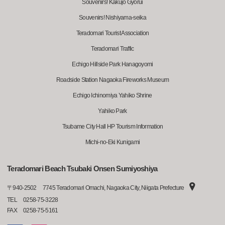
Souvenirs! Kakujo Gyorui
Souvenirs! Nishiyama-seika
Teradomari Tourist Association
Teradomari Traffic
Echigo Hillside Park Hanagoyomi
Roadside Station Nagaoka Fireworks Museum
Echigo Ichinomiya Yahiko Shrine
Yahiko Park
Tsubame City Hall HP Tourism Information
Michi-no-Eki Kunigami
Teradomari Beach Tsubaki Onsen Sumiyoshiya
〒
940-2502
7745 Teradomari Omachi, Nagaoka City, Niigata Prefecture
TEL
0258-75-3228
FAX
0258-75-5161