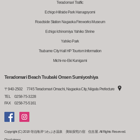
Teradomari Traffic
Echigo Hillside Park Hanagoyomi
Roadside Station Nagaoka Fireworks Museum
Echigo Ichinomiya Yahiko Shrine
Yahiko Park
Tsubame City Hall HP Tourism Information
Michi-no-Eki Kunigami
Teradomari Beach Tsubaki Onsen Sumiyoshiya
〒
940-2502
7745 Teradomari Omachi, Nagaoka City, Niigata Prefecture
TEL
0258-75-3228
FAX
0258-75-5161
Copyright (C) 2018 寺泊海岸つわぶき温泉 美味探究の宿 住吉屋. All Rights Reserved.