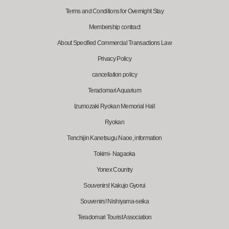
Terms and Conditions for Overnight Stay
Membership contract
About Specified Commercial Transactions Law
Privacy Policy
cancellation policy
Teradomari Aquarium
Izumozaki Ryokan Memorial Hall
Ryokan
Tenchijin Kanetsugu Naoe, information
Tokimi- Nagaoka
Yonex Country
Souvenirs! Kakujo Gyorui
Souvenirs! Nishiyama-seika
Teradomari Tourist Association