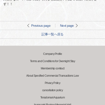
す！！
Previous page
Next page
記事一覧へ戻る
Company Profile
Terms and Conditions for Overnight Stay
Membership contract
About Specified Commercial Transactions Law
Privacy Policy
cancellation policy
Teradomari Aquarium
Izumozaki Ryokan Memorial Hall