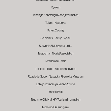
Ryokan
Tenchijin Kanetsugu Naoe, information
Tokimi- Nagaoka
Yonex Country
Souvenirs! Kakujo Gyorui
Souvenirs! Nishiyama-seika
Teradomari Tourist Association
Teradomari Traffic
Echigo Hillside Park Hanagoyomi
Roadside Station Nagaoka Fireworks Museum
Echigo Ichinomiya Yahiko Shrine
Yahiko Park
Tsubame City Hall HP Tourism Information
Michi-no-Eki Kunigami