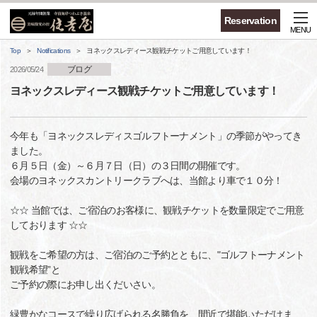
Reservation
MENU
Top
Notifications
ヨネックスレディース観戦チケットご用意しています！
ブログ
2026/05/24
ヨネックスレディース観戦チケットご用意しています！
今年も「ヨネックスレディスゴルフトーナメント」の季節がやってき
ました。
６月５日（金）～６月７日（日）の３日間の開催です。
会場のヨネックスカントリークラブへは、当館より車で１０分！
☆☆ 当館では、ご宿泊のお客様に、観戦チケットを数量限定でご用意
しております ☆☆
観戦をご希望の方は、ご宿泊のご予約とともに、"ゴルフトーナメント
観戦希望”と
ご予約の際にお申し出くだいさい。
緑豊かなコースで繰り広げられる名勝負を、間近で堪能いただけま