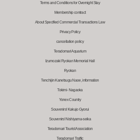
Terms and Conditions for Overnight Stay
Membership contract
About Specified Commercial Transactions Law
Privacy Policy
cancellation policy
Teradomari Aquarium
Izumozaki Ryokan Memorial Hall
Ryokan
Tenchijin Kanetsugu Naoe, information
Tokimi- Nagaoka
Yonex Country
Souvenirs! Kakujo Gyorui
Souvenirs! Nishiyama-seika
Teradomari Tourist Association
Teradomari Traffic