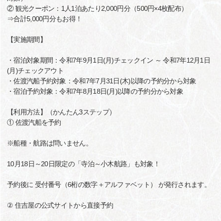
② 観光クーポン：1人1泊あたり2,000円分（500円×4枚配布）
⇒合計5,000円分もお得！
【実施期間】
・宿泊対象期間：令和7年9月1日(月)チェックイン ～ 令和7年12月1日
(月)チェックアウト
・佐渡汽船予約対象：令和7年7月31日(木)以降の予約分から対象
・宿泊予約対象：令和7年8月18日(月)以降の予約分から対象
【利用方法】（かんたん3ステップ）
① 佐渡汽船を予約
※船種・航路は問いません。
10月18日～20日限定の「寺泊～小木航路」も対象！
予約後に 受付番号（6桁の数字＋アルファベット） が発行されます。
② 住吉屋の公式サイトから直接予約