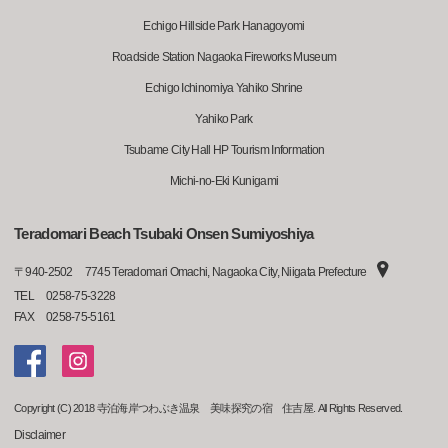
Echigo Hillside Park Hanagoyomi
Roadside Station Nagaoka Fireworks Museum
Echigo Ichinomiya Yahiko Shrine
Yahiko Park
Tsubame City Hall HP Tourism Information
Michi-no-Eki Kunigami
Teradomari Beach Tsubaki Onsen Sumiyoshiya
〒
940-2502
7745 Teradomari Omachi, Nagaoka City, Niigata Prefecture
TEL
0258-75-3228
FAX
0258-75-5161
Copyright (C) 2018 寺泊海岸つわぶき温泉 美味探究の宿 住吉屋. All Rights Reserved.
Disclaimer