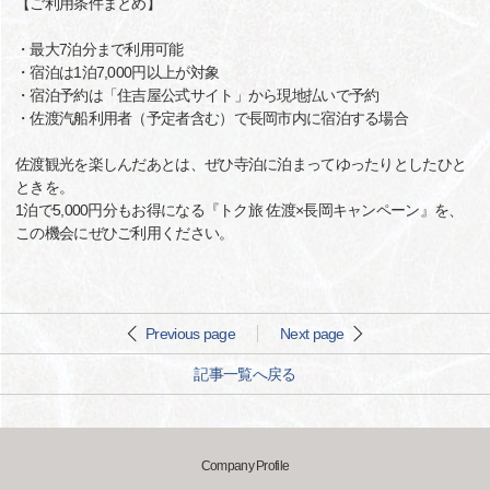
【ご利用条件まとめ】
・最大7泊分まで利用可能
・宿泊は1泊7,000円以上が対象
・宿泊予約は「住吉屋公式サイト」から現地払いで予約
・佐渡汽船利用者（予定者含む）で長岡市内に宿泊する場合
佐渡観光を楽しんだあとは、ぜひ寺泊に泊まってゆったりとしたひと
ときを。
1泊で5,000円分もお得になる『トク旅 佐渡×長岡キャンペーン』を、
この機会にぜひご利用ください。
Previous page
Next page
記事一覧へ戻る
Company Profile