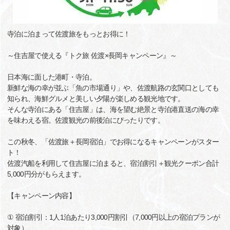
寺泊に泊まって佐渡旅をもっとお得に！
～住吉屋で使える『トク旅 佐渡×長岡キャンペーン』～
日本海に面した港町・寺泊。
新鮮な海の幸が並ぶ「魚の市場通り」や、佐渡航路の玄関口としても
知られ、海鮮グルメと美しい夕陽が楽しめる観光地です。
そんな寺泊にある「住吉屋」は、海を望む絶景と寺泊港直送の海の幸
を味わえる宿。佐渡観光の前後泊にぴったりです。
この秋冬、「佐渡旅＋長岡宿泊」でお得になるキャンペーンがスター
ト！
佐渡汽船を利用して住吉屋に泊まると、宿泊割引＋観光クーポン合計
5,000円分がもらえます。
【キャンペーン内容】
① 宿泊割引：1人1泊あたり3,000円割引（7,000円以上の宿泊プランが
対象）