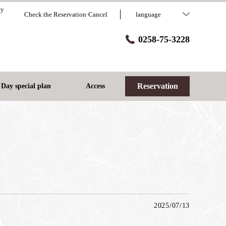
cy
Check the Reservation·Cancel
language
0258-75-3228
Reservation
Day special plan
Access
2025/07/13