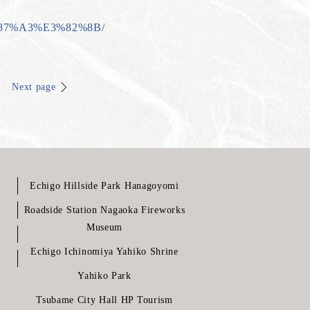
%87%A3%E3%82%8B/
Next page
Echigo Hillside Park Hanagoyomi
Roadside Station Nagaoka Fireworks
Museum
Echigo Ichinomiya Yahiko Shrine
Yahiko Park
Tsubame City Hall HP Tourism