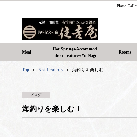
Photo Galle
Hot Springs/Accommod
Meal
Rooms
ation Features/Yu Nagi
Top
Notifications
海釣りを楽しむ！
ブログ
海釣りを楽しむ！