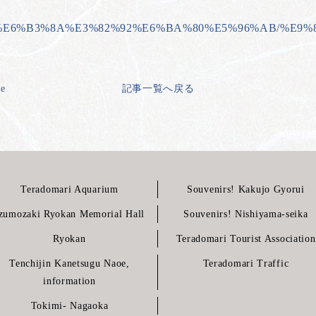
AF%BA%E6%B3%8A%E3%82%92%E6%BA%80%E5%96%AB/%E9
ge
記事一覧へ戻る
Teradomari Aquarium
Souvenirs! Kakujo Gyorui
zumozaki Ryokan Memorial Hall
Souvenirs! Nishiyama-seika
Ryokan
Teradomari Tourist Association
Tenchijin Kanetsugu Naoe,
Teradomari Traffic
information
Tokimi- Nagaoka