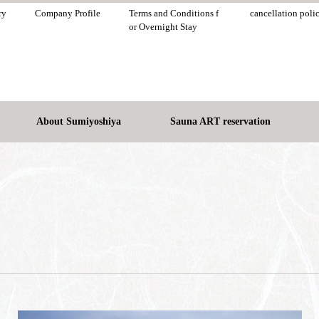
ry
Company Profile
Terms and Conditions f
cancellation poli
or Overnight Stay
About Sumiyoshiya
Sauna ART reservation