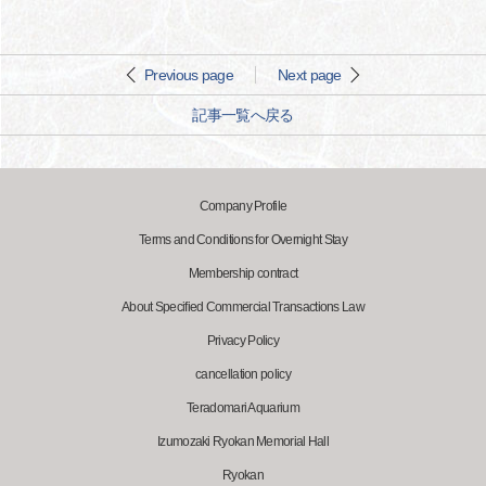
Previous page
Next page
記事一覧へ戻る
Company Profile
Terms and Conditions for Overnight Stay
Membership contract
About Specified Commercial Transactions Law
Privacy Policy
cancellation policy
Teradomari Aquarium
Izumozaki Ryokan Memorial Hall
Ryokan