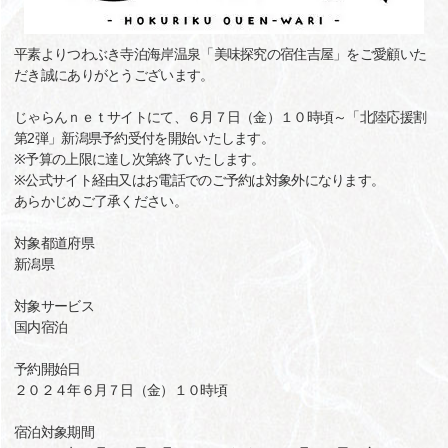
平素よりつわぶき寺泊海岸温泉「美味探究の宿住吉屋」をご愛顧いた
だき誠にありがとうございます。
じゃらんｎｅｔサイトにて、６月７日（金）１０時頃～「北陸応援割
第2弾」新潟県予約受付を開始いたします。
※予算の上限に達し次第終了いたします。
※公式サイト経由又はお電話でのご予約は対象外になります。
あらかじめご了承ください。
対象都道府県
新潟県
対象サービス
国内宿泊
予約開始日
２０２４年６月７日（金）１０時頃
宿泊対象期間