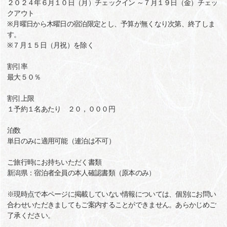
２０２４年６月１０日（月）チェックイン ～７月１９日（金）チェッ
クアウト
※月曜日から木曜日の宿泊限定とし、予算が無くなり次第、終了しま
す。
※７月１５日（月祝）を除く
割引率
最大５０％
割引上限
１予約１名あたり ２０，０００円
泊数
単日のみに適用可能（連泊は不可）
ご旅行時にお持ちいただく書類
新潟県：宿泊者全員の本人確認書類（原本のみ）
※現時点で本ページに掲載していない情報については、個別にお問い
合わせいただきましてもご案内することができません。あらかじめご
了承ください。