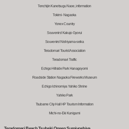
Tenchijin Kanetsugu Naoe, information
Tokimi- Nagaoka
Yonex Country
Souvenirs! Kakujo Gyorui
Souvenirs! Nishiyama-seika
Teradomari Tourist Association
Teradomari Traffic
Echigo Hillside Park Hanagoyomi
Roadside Station Nagaoka Fireworks Museum
Echigo Ichinomiya Yahiko Shrine
Yahiko Park
Tsubame City Hall HP Tourism Information
Michi-no-Eki Kunigami
Teradomari Beach Tsubaki Onsen Sumiyoshiya