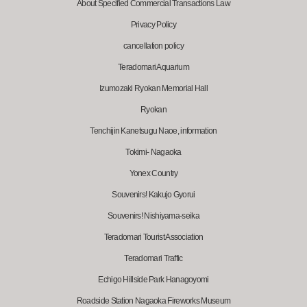
About Specified Commercial Transactions Law
Privacy Policy
cancellation policy
Teradomari Aquarium
Izumozaki Ryokan Memorial Hall
Ryokan
Tenchijin Kanetsugu Naoe, information
Tokimi- Nagaoka
Yonex Country
Souvenirs! Kakujo Gyorui
Souvenirs! Nishiyama-seika
Teradomari Tourist Association
Teradomari Traffic
Echigo Hillside Park Hanagoyomi
Roadside Station Nagaoka Fireworks Museum