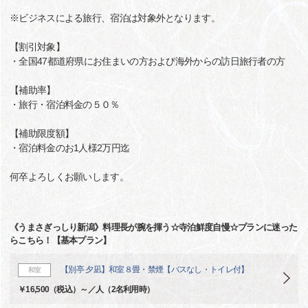
※ビジネスによる旅行、宿泊は対象外となります。
【割引対象】
・全国47都道府県にお住まいの方および海外からの訪日旅行者の方
【補助率】
・旅行・宿泊料金の５０％
【補助限度額】
・宿泊料金のお1人様2万円迄
何卒よろしくお願いします。
《うまさぎっしり新潟》料理長が腕を揮う☆寺泊鮮度自慢☆プランに迷った
らこちら！【基本プラン】
【別亭 夕凪】和室８畳・禁煙【バスなし・トイレ付】
和室
￥16,500（税込）～／人（2名利用時）