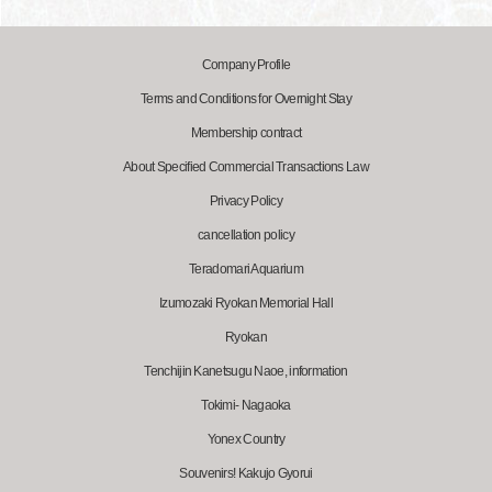
Company Profile
Terms and Conditions for Overnight Stay
Membership contract
About Specified Commercial Transactions Law
Privacy Policy
cancellation policy
Teradomari Aquarium
Izumozaki Ryokan Memorial Hall
Ryokan
Tenchijin Kanetsugu Naoe, information
Tokimi- Nagaoka
Yonex Country
Souvenirs! Kakujo Gyorui