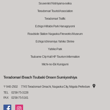
Souvenirs! Nishiyama-seika
Teradomari Tourist Association
Teradomari Traffic
Echigo Hillside Park Hanagoyomi
Roadside Station Nagaoka Fireworks Museum
Echigo Ichinomiya Yahiko Shrine
Yahiko Park
Tsubame City Hall HP Tourism Information
Michi-no-Eki Kunigami
Teradomari Beach Tsubaki Onsen Sumiyoshiya
〒
940-2502
7745 Teradomari Omachi, Nagaoka City, Niigata Prefecture
TEL
0258-75-3228
FAX
0258-75-5161