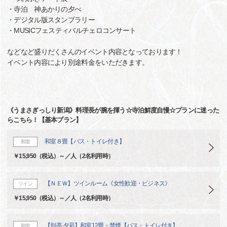
・寺泊 神あかりの夕べ
・デジタル版スタンプラリー
・MUSICフェスティバルチェロコンサート
などなど盛りだくさんのイベント内容となっております！
イベント内容により別途料金をいただきます。
《うまさぎっしり新潟》料理長が腕を揮う☆寺泊鮮度自慢☆プランに迷った
らこちら！【基本プラン】
和室８畳【バス・トイレ付き】
和室
￥15,950（税込）～／人（2名利用時）
【ＮＥＷ】ツインルーム《女性歓迎・ビジネス》
ツイン
￥15,950（税込）～／人（2名利用時）
【別亭 夕凪】和室12畳・禁煙【バス・トイレ付き】
和室