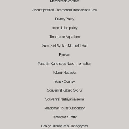
Membership contract
About Specified Commercial Transactions Law
Privacy Policy
cancellation policy
Teradomari Aquarium
Izumozaki Ryokan Memorial Hall
Ryokan
Tenchijin Kanetsugu Naoe, information
Tokimi- Nagaoka
Yonex Country
Souvenirs! Kakujo Gyorui
Souvenirs! Nishiyama-seika
Teradomari Tourist Association
Teradomari Traffic
Echigo Hillside Park Hanagoyomi