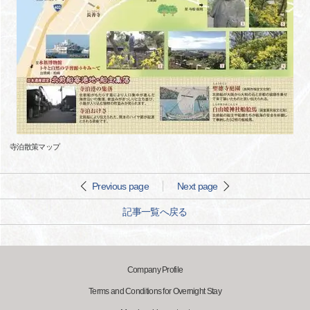
寺泊散策マップ
Previous page
Next page
記事一覧へ戻る
Company Profile
Terms and Conditions for Overnight Stay