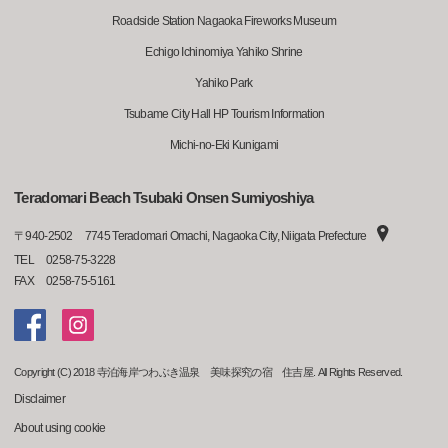
Roadside Station Nagaoka Fireworks Museum
Echigo Ichinomiya Yahiko Shrine
Yahiko Park
Tsubame City Hall HP Tourism Information
Michi-no-Eki Kunigami
Teradomari Beach Tsubaki Onsen Sumiyoshiya
〒
940-2502
7745 Teradomari Omachi, Nagaoka City, Niigata Prefecture
TEL
0258-75-3228
FAX
0258-75-5161
Copyright (C) 2018 寺泊海岸つわぶき温泉 美味探究の宿 住吉屋. All Rights Reserved.
Disclaimer
About using cookie