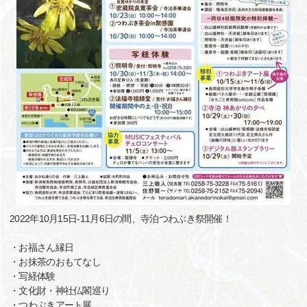
2022年10月15日-11月6日の間、寺泊つわぶき祭開催！
・お福さん縁日
・お抹茶のおもてなし
・写経体験
・文化財・神社仏閣巡り
・つわぶきアート展