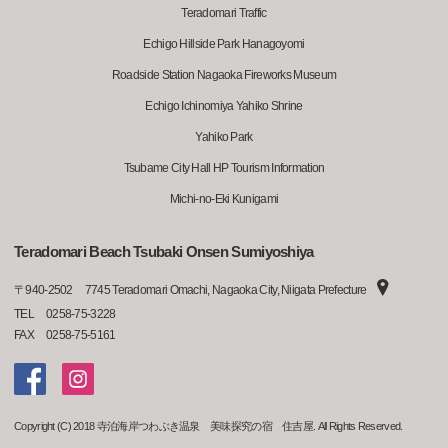
Teradomari Traffic
Echigo Hillside Park Hanagoyomi
Roadside Station Nagaoka Fireworks Museum
Echigo Ichinomiya Yahiko Shrine
Yahiko Park
Tsubame City Hall HP Tourism Information
Michi-no-Eki Kunigami
Teradomari Beach Tsubaki Onsen Sumiyoshiya
〒
940-2502
7745 Teradomari Omachi, Nagaoka City, Niigata Prefecture
TEL
0258-75-3228
FAX
0258-75-5161
Copyright (C) 2018 寺泊海岸つわぶき温泉 美味探究の宿 住吉屋. All Rights Reserved.