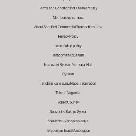
Terms and Conditions for Overnight Stay
Membership contract
About Specified Commercial Transactions Law
Privacy Policy
cancellation policy
Teradomari Aquarium
Izumozaki Ryokan Memorial Hall
Ryokan
Tenchijin Kanetsugu Naoe, information
Tokimi- Nagaoka
Yonex Country
Souvenirs! Kakujo Gyorui
Souvenirs! Nishiyama-seika
Teradomari Tourist Association