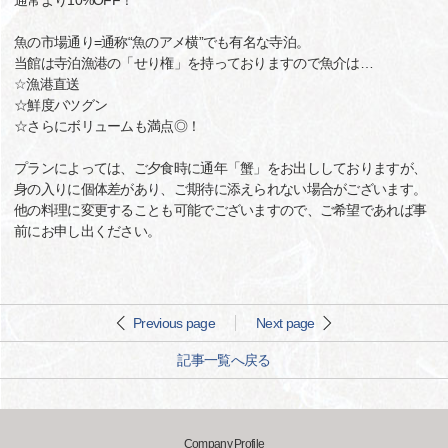
通常より10%OFF！
魚の市場通り=通称“魚のアメ横”でも有名な寺泊。
当館は寺泊漁港の「せり権」を持っておりますので魚介は…
☆漁港直送
☆鮮度バツグン
☆さらにボリュームも満点◎！
プランによっては、ご夕食時に通年「蟹」をお出ししておりますが、
身の入りに個体差があり、ご期待に添えられない場合がございます。
他の料理に変更することも可能でございますので、ご希望であれば事
前にお申し出ください。
Previous page
Next page
記事一覧へ戻る
Company Profile