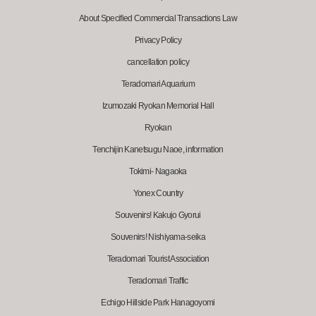
About Specified Commercial Transactions Law
Privacy Policy
cancellation policy
Teradomari Aquarium
Izumozaki Ryokan Memorial Hall
Ryokan
Tenchijin Kanetsugu Naoe, information
Tokimi- Nagaoka
Yonex Country
Souvenirs! Kakujo Gyorui
Souvenirs! Nishiyama-seika
Teradomari Tourist Association
Teradomari Traffic
Echigo Hillside Park Hanagoyomi