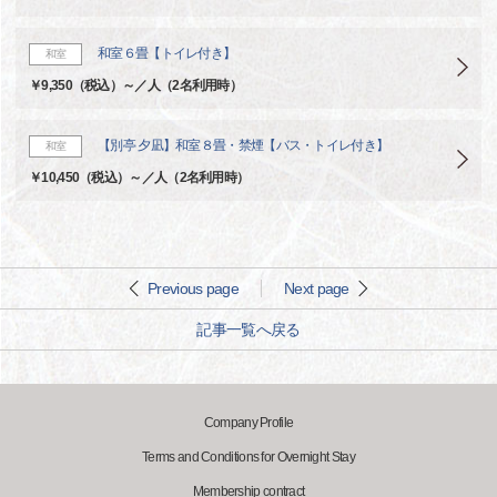
和室６畳【トイレ付き】
和室
￥9,350（税込）～／人（2名利用時）
【別亭 夕凪】和室８畳・禁煙【バス・トイレ付き】
和室
￥10,450（税込）～／人（2名利用時）
Previous page
Next page
記事一覧へ戻る
Company Profile
Terms and Conditions for Overnight Stay
Membership contract