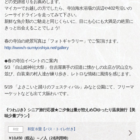
どの史跡巡りをお薦めします。
マイカーでお越しの方でしたら、寺泊海水浴場の浜辺や402号沿いの
シーサイドラインを走ってみて下さい。
新鮮な魚介類のご馳走と同じくらいに、目にも心にも大満足の絶景に
きっと出会えることでしょう!
春の寺泊の絶景写真は「フォトギャラリー」でご覧頂けます。
http://www.h-sumiyoshiya.net/gallery
◆春の寺泊イベントのご案内
5/3 「白山姫神社大祭」 住吉屋裏手の旧道に懐かしの出店が沢山立ち
並び、白装束の村人達が練り歩き、レトロな情緒に風情を感じます。
5/19 「よさこいと踊りのフェスティバル」みなと公園にて、フリーマ
ーケットなども出て大賑わいです。
《つわぶき》シニア旅行応援★ご夕食は量が控えめ◎ゆったり温泉旅行【美
味少量プラン】
和室８畳【バス・トイレ付き】
和室
￥10,450（税込）～／人（2名利用時）