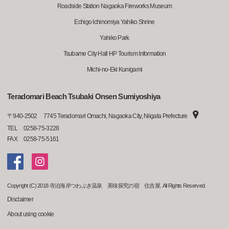
Roadside Station Nagaoka Fireworks Museum
Echigo Ichinomiya Yahiko Shrine
Yahiko Park
Tsubame City Hall HP Tourism Information
Michi-no-Eki Kunigami
Teradomari Beach Tsubaki Onsen Sumiyoshiya
〒
940-2502
7745 Teradomari Omachi, Nagaoka City, Niigata Prefecture
TEL
0258-75-3228
FAX
0258-75-5161
Copyright (C) 2018 寺泊海岸つわぶき温泉 美味探究の宿 住吉屋. All Rights Reserved.
Disclaimer
About using cookie