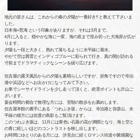
地元の皆さんは、これからの春の夕陽が一番好き!! と教えて下さいま
した。
日本海=荒海 という印象がありますが、それは3月まで。
4月に入ると、穏やかな海に一変、海の底まで澄み切った大海原が広が
ります。
夕陽も一段と大きく、熟れて落ちるように水平線に着水。
やがて空は茜雲とインディゴブルーに彩られて行き、真の闇が訪れる
寸前までドラマティックなシーンを繰り広げます。
住吉屋の露天風呂からの夕陽も素晴らしいですが、折角ですので寺泊
港や浜辺などへお出かけになってみて下さい。
お車でシーサイドラインを少し走って頂くと、絶景ポイントも沢山ご
ざいます。
宴会時間の都合で無理な方には、翌朝の散歩をお薦めします。
住吉屋本館の裏手にある「つわぶき坂」からは、寺泊港と弥彦山、水
平線の彼方には佐渡の島影もご覧頂けます。
このつわぶき坂は、11月には黄色い石蕗の花が満開となり、海と空と
の青に眩しいほどのコントラストを映し出します。
お時間にゆとりのある方には、汐見台に続くロマンス街道や聚感園な