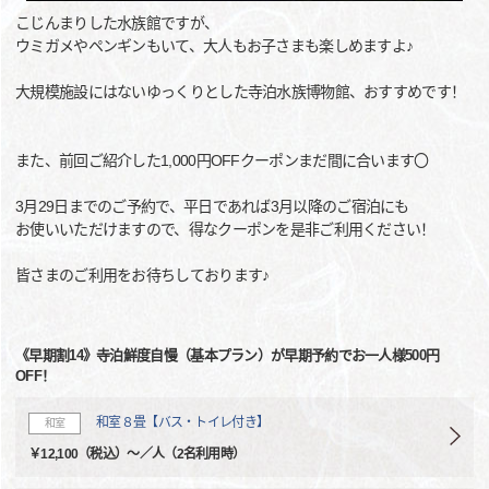
こじんまりした水族館ですが、
ウミガメやペンギンもいて、大人もお子さまも楽しめますよ♪
大規模施設にはないゆっくりとした寺泊水族博物館、おすすめです！
また、前回ご紹介した1,000円OFFクーポンまだ間に合います〇
3月29日までのご予約で、平日であれば3月以降のご宿泊にも
お使いいただけますので、得なクーポンを是非ご利用ください！
皆さまのご利用をお待ちしております♪
《早期割14》寺泊鮮度自慢（基本プラン）が早期予約でお一人様500円
OFF！
和室８畳【バス・トイレ付き】
和室
￥12,100（税込）～／人（2名利用時）