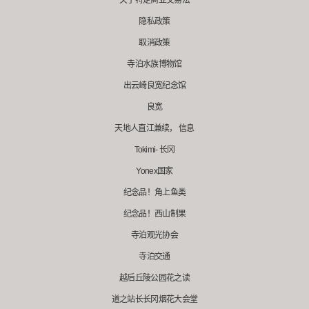
关于特定商业交易法
隐私政策
取消政策
寺泊水族博物馆
出云崎良宽纪念馆
良宽
天地人直江兼续， 信息
Tokimi- 长冈
Yonex国家
纪念品！角上鱼类
纪念品！西山制果
寺泊观光协会
寺泊交通
越后丘陵公园花之读
道之站长长冈烟花大会堂