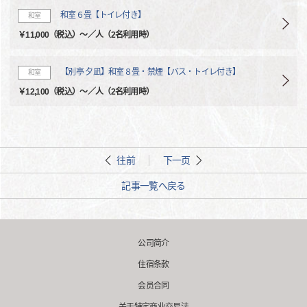
和室６畳【トイレ付き】
和室
￥11,000（税込）～／人（2名利用時）
【別亭 夕凪】和室８畳・禁煙【バス・トイレ付き】
和室
￥12,100（税込）～／人（2名利用時）
往前
下一页
記事一覧へ戻る
公司简介
住宿条款
会员合同