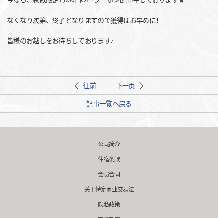
今なら、枚数限定1,000円OFFクーポン配布中しております★
なくなり次第、終了となりますので獲得はお早めに！
皆様のお越しをお待ちしております♪
往前
下一页
記事一覧へ戻る
公司简介
住宿条款
会员合同
关于特定商业交易法
隐私政策