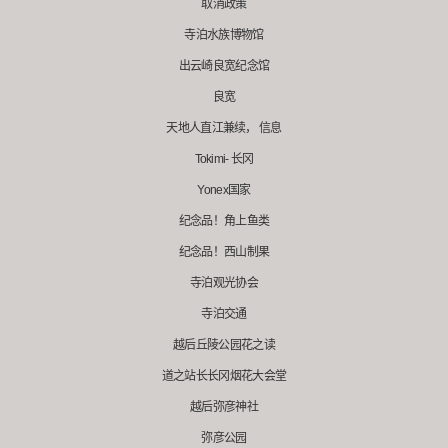
取消政策
寺泊水族博物馆
出云崎良宽纪念馆
良宽
天地人直江兼续， 信息
Tokimi- 长冈
Yonex国家
纪念品！角上鱼类
纪念品！西山制果
寺泊观光协会
寺泊交通
越后丘陵公园花之读
道之站长长冈烟花大会堂
越后弥彦神社
弥彦公园