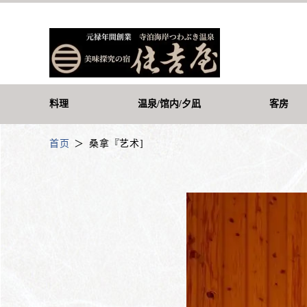
料理
温泉/馆内/夕凪
客房
首页
桑拿『艺术]