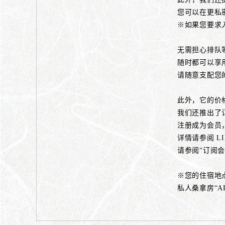
您可以在更私
※如果您要求入
无需担心排队
随时都可以享
请随意支配您
此外，它的价
我们还推出了
注册成为会员
详情请参阅 LIN
请参阅“订阅
※您的住宿地点
私人桑拿房“A