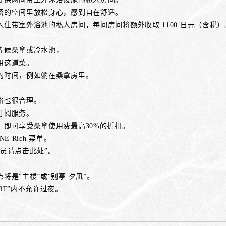
密的空间里放松身心，感到自在舒适。
住带室外浴池的私人房间，每间房间将额外收取 1100 日元（含税）
等候桑拿或冷水池，
用这道菜。
的时间，例如躺在桑拿房里。
格也很合理。
订阅服务。
，即可享受桑拿使用费最高30%的折扣。
E Rich 菜单。
会员请点击此处”。
将是“主楼”或“别亭 夕凪”。
RT”内不允许过夜。