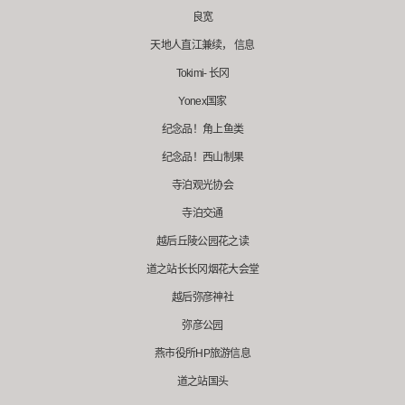
良宽
天地人直江兼续， 信息
Tokimi- 长冈
Yonex国家
纪念品！角上鱼类
纪念品！西山制果
寺泊观光协会
寺泊交通
越后丘陵公园花之读
道之站长长冈烟花大会堂
越后弥彦神社
弥彦公园
燕市役所HP旅游信息
道之站国头