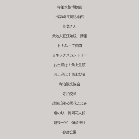
寺泊水族博物館
出雲崎良寛記念館
良寛さん
天地人直江兼続 情報
トキみ～て長岡
ヨネックスカントリー
お土産は！角上魚類
お土産は！西山製菓
寺泊観光協会
寺泊交通
越後丘陵公園花ごよみ
道の駅 長岡花火館
越後一宮 彌彦神社
弥彦公園