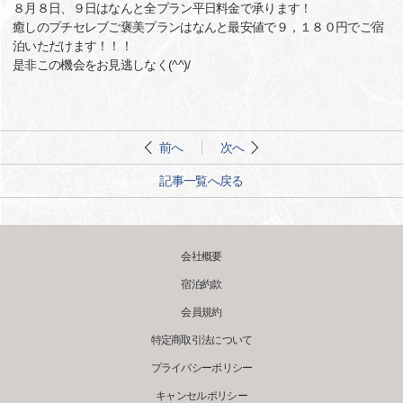
８月８日、９日はなんと全プラン平日料金で承ります！
癒しのプチセレブご褒美プランはなんと最安値で９，１８０円でご宿
泊いただけます！！！
是非この機会をお見逃しなく(^^)/
前へ
次へ
記事一覧へ戻る
会社概要
宿泊約款
会員規約
特定商取引法について
プライバシーポリシー
キャンセルポリシー