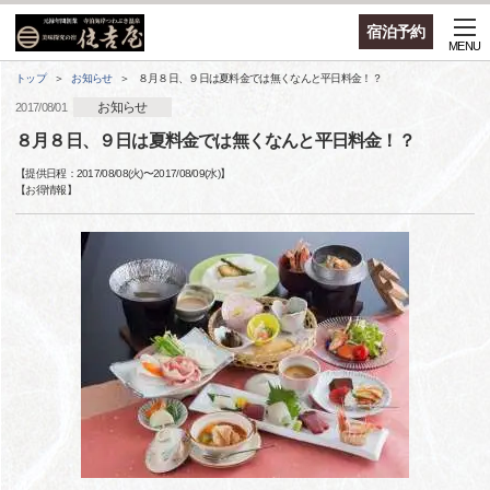
宿泊予約
MENU
トップ
お知らせ
８月８日、９日は夏料金では無くなんと平日料金！？
お知らせ
2017/08/01
８月８日、９日は夏料金では無くなんと平日料金！？
【提供日程：
2017/08/08(火)
〜
2017/08/09(水)
】
【
お得情報
】