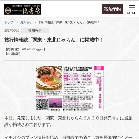
宿泊予約
MENU
トップ
お知らせ
旅行情報誌「関東・東北じゃらん」に掲載中！
お知らせ
2017/06/30
旅行情報誌「関東・東北じゃらん」に掲載中！
【提供日程：
2017/06/30(金)
〜】
【
お得情報
】
本日、発売しました「関東・東北じゃらん６月３０日発売号」に当施
設が掲載されております。
イチオシのプラン情報を始め、当施設での過ごし方を具体的にイメー