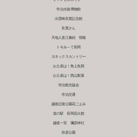
寺泊水族博物館
出雲崎良寛記念館
良寛さん
天地人直江兼続 情報
トキみ～て長岡
ヨネックスカントリー
お土産は！角上魚類
お土産は！西山製菓
寺泊観光協会
寺泊交通
越後丘陵公園花ごよみ
道の駅 長岡花火館
越後一宮 彌彦神社
弥彦公園