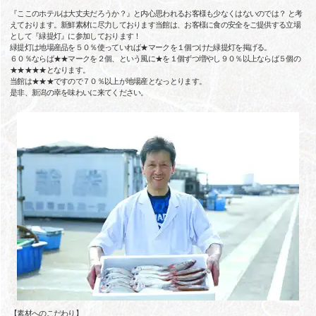
『ここのホテルは大丈夫だろうか？』と内心思われるお客様も少なくはないのでは？ と考
えております。新鮮素材に尽力しております当館は、お客様に食の安全をご提供する立場
として『緑提灯』に参加しております！
緑提灯は地場産品を５０％使っていれば★マークを１個つけた緑提灯を掲げる。
６０％ならば★★マークを２個、という風に★を１個ずつ増やし９０％以上ならば５個の
★★★★★となります。
当館は★★★ですので７０％以上が地場産となっとります。
是非、新潟の幸を味わいに来てください。
【素材へのこだわり】