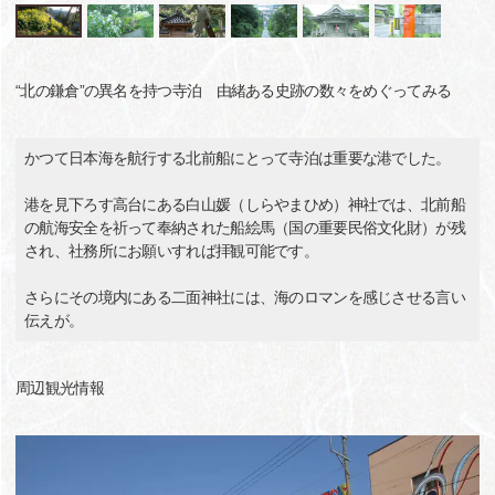
“北の鎌倉”の異名を持つ寺泊 由緒ある史跡の数々をめぐってみる
かつて日本海を航行する北前船にとって寺泊は重要な港でした。
港を見下ろす高台にある白山媛（しらやまひめ）神社では、北前船
の航海安全を祈って奉納された船絵馬（国の重要民俗文化財）が残
され、社務所にお願いすれば拝観可能です。
さらにその境内にある二面神社には、海のロマンを感じさせる言い
伝えが。
周辺観光情報