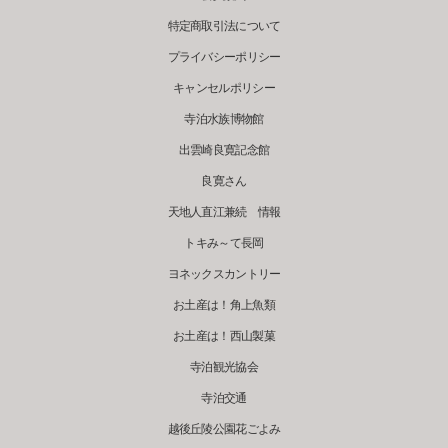
特定商取引法について
プライバシーポリシー
キャンセルポリシー
寺泊水族博物館
出雲崎良寛記念館
良寛さん
天地人直江兼続 情報
トキみ～て長岡
ヨネックスカントリー
お土産は！角上魚類
お土産は！西山製菓
寺泊観光協会
寺泊交通
越後丘陵公園花ごよみ