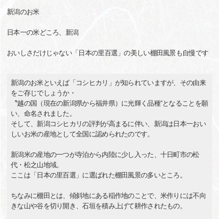
新潟のお米
日本一の米どころ、新潟
おいしさだけじゃない「日本の里百選」の美しい棚田風景も自慢です
新潟のお米といえば「コシヒカリ」が知られていますが、その由来
をご存じでしょうか・
〝越の国（現在の新潟県から福井県）に光輝く品種”となることを願
い、命名されました。
そして、新潟コシヒカリの評判が高まるに伴い、新潟は日本一おい
しいお米の産地として全国に認められたのです。
新潟米の産地の一つが寺泊から内陸に少し入った、十日町市の松
代・松之山地域。
ここは「日本の里百選」に選ばれた棚田風景の多いところ。
ちなみに棚田とは、傾斜地にある稲作地のことで、米作りには不向
きな山や谷を切り開き、石垣を積み上げて耕作されたもの。