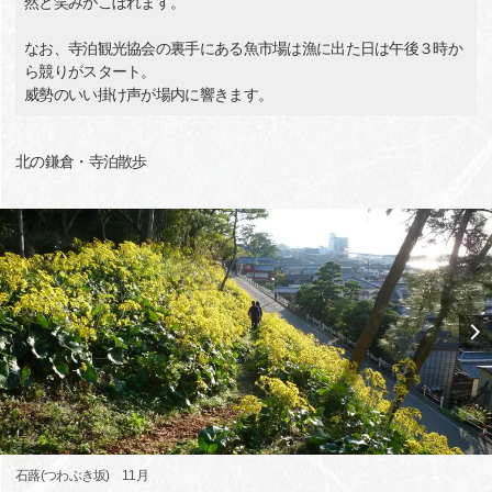
然と笑みがこぼれます。
なお、寺泊観光協会の裏手にある魚市場は漁に出た日は午後３時か
ら競りがスタート。
威勢のいい掛け声が場内に響きます。
北の鎌倉・寺泊散歩
石蕗(つわぶき坂) 11月