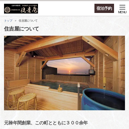
宿泊予約
MENU
トップ
住吉屋について
住吉屋について
元禄年間創業、この町とともに３００余年