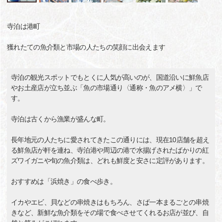
寺泊は港町
獲れたての魚介類と市場の人たちの笑顔に出会えます
寺泊の観光スポットでもとくに人気が高いのが、国道沿いに鮮魚店
やお土産店が立ち並ぶ「魚の市場通り〈通称・魚のアメ横〉」で
す。
寺泊は古くから漁業が盛んな町。
長年地元の人たちに愛されてきたこの通りには、現在10店舗を超え
る鮮魚店が軒を連ね、寺泊港や周辺の港で水揚げされたばかりの紅
ズワイガニや旬の魚介類は、どれも鮮度と安さに定評があります。
おすすめは「浜焼き」の食べ歩き。
イカやエビ、貝などの串焼きはもちろん、さば一本まるごとの串焼
きなど、新鮮な魚介類をその場で食べさせてくれるお店が並び、自