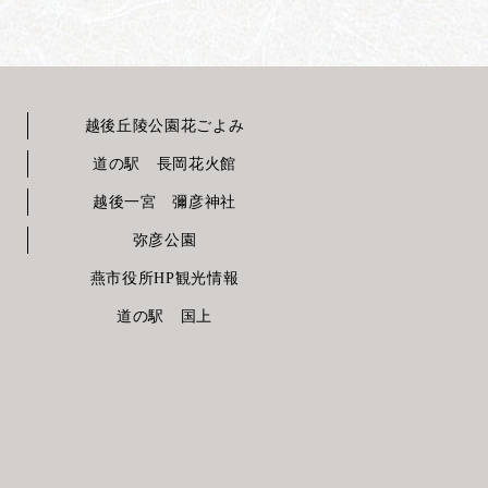
越後丘陵公園花ごよみ
道の駅 長岡花火館
越後一宮 彌彦神社
弥彦公園
燕市役所HP観光情報
道の駅 国上