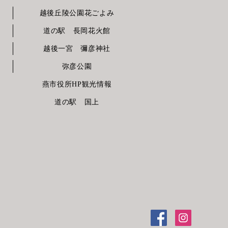
越後丘陵公園花ごよみ
道の駅 長岡花火館
越後一宮 彌彦神社
弥彦公園
燕市役所HP観光情報
道の駅 国上