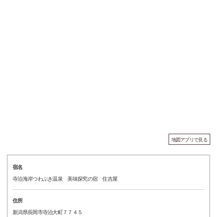
地図アプリで見る
宿名
寺泊海岸つわぶき温泉 美味探究の宿 住吉屋
住所
新潟県長岡市寺泊大町７７４５