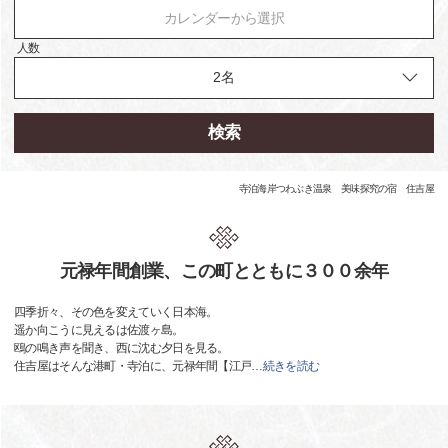
カレンダーから選択
人数
検索
寺泊海岸つわぶき温泉 美味探究の宿 住吉屋
元禄年間創業、この町とともに３００余年
四季折々、その色を変えていく日本海。
遥か向こうに見えるは佐渡ヶ島。
鴎の鳴き声を聞き、西に沈む夕日を見る。
住吉屋はそんな港町・寺泊に、元禄年間【江戸
…
続きを読む