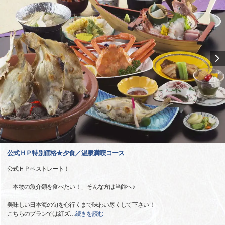
公式ＨＰ特別価格★夕食／温泉満喫コース
公式ＨＰベストレート！
「本物の魚介類を食べたい！」そんな方は当館へ♪
美味しい日本海の旬を心行くまで味わい尽くして下さい！
こちらのプランでは紅ズ
…
続きを読む