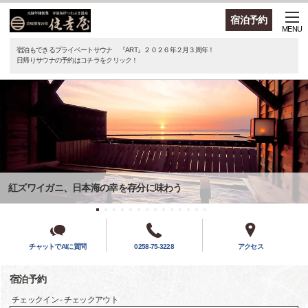
宿泊予約
MENU
宿泊もできるプライベートサウナ 『ART』２０２６年２月３周年！
日帰りサウナの予約はコチラをクリック！
紅ズワイガニ、日本海の幸を存分に味わう
チャットでAIに質問
0258-75-3228
アクセス
宿泊予約
チェックイン - チェックアウト