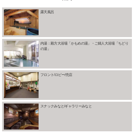
露天風呂
内湯：殿方大浴場「かもめの湯」・ご婦人大浴場「ちどり
の湯」
フロント/ロビー/売店
スナックみなと/ギャラリーみなと