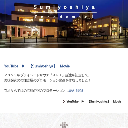
YouTube ▶ 【Sumiyoshiya】 Movie
２０２３年プライベートサウナ『ＡＲＴ』誕生を記念して、
美味探究の宿住吉屋のプロモーション動画を作成しました！
寺泊ならではの港町の宿のブロモーション
…
続きを読む
YouTube ▶ 【Sumiyoshiya】 Movie