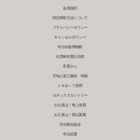
会員規約
特定商取引法について
プライバシーポリシー
キャンセルポリシー
寺泊水族博物館
出雲崎良寛記念館
良寛さん
天地人直江兼続 情報
トキみ～て長岡
ヨネックスカントリー
お土産は！角上魚類
お土産は！西山製菓
寺泊観光協会
寺泊交通