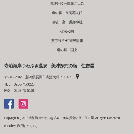
越後丘陵公園花ごよみ
道の駅 長岡花火館
越後一宮 彌彦神社
弥彦公園
燕市役所HP観光情報
道の駅 国上
寺泊海岸つわぶき温泉 美味探究の宿 住吉屋
〒
940-2502
新潟県長岡市寺泊大町７７４５
TEL
0258-75-3228
FAX
0258-75-5161
Copyright (C) 2018 寺泊海岸つわぶき温泉 美味探究の宿 住吉屋. All Rights Reserved.
cookieの利用について