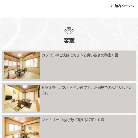
館内ページへ
客室
カップルやご夫婦にちょうど良い広さの和室６畳
和室８畳 バス・トイレ付です。お部屋でのんびりしたい
方に
ファミリーでもお使い頂ける和室１０畳