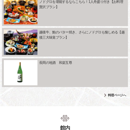
ノドグロを堪能するならこちら！1人舟盛り付き【お料理
贅沢プラン】
越後牛、鮑のバター焼き、さらにノドグロも愉しめる【越
後三大味覚プラン】
長岡の地酒 和楽互尊
料理ページへ
館内