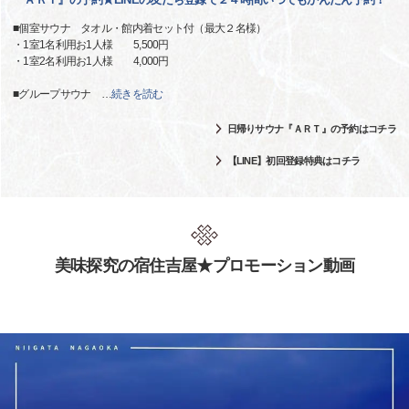
■個室サウナ タオル・館内着セット付（最大２名様）
・1室1名利用お1人様 5,500円
・1室2名利用お1人様 4,000円
■グループサウナ
…
続きを読む
日帰りサウナ『ＡＲＴ』の予約はコチラ
【LINE】初回登録特典はコチラ
美味探究の宿住吉屋★プロモーション動画