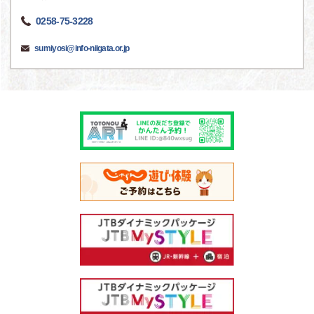
0258-75-3228
sumiyosi@info-niigata.or.jp