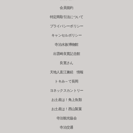
会員規約
特定商取引法について
プライバシーポリシー
キャンセルポリシー
寺泊水族博物館
出雲崎良寛記念館
良寛さん
天地人直江兼続 情報
トキみ～て長岡
ヨネックスカントリー
お土産は！角上魚類
お土産は！西山製菓
寺泊観光協会
寺泊交通