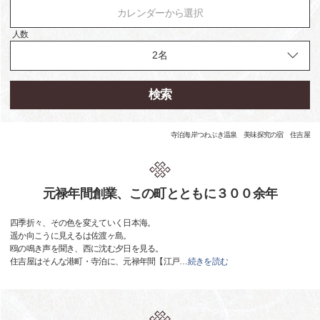
カレンダーから選択
人数
検索
寺泊海岸つわぶき温泉 美味探究の宿 住吉屋
元禄年間創業、この町とともに３００余年
四季折々、その色を変えていく日本海。
遥か向こうに見えるは佐渡ヶ島。
鴎の鳴き声を聞き、西に沈む夕日を見る。
住吉屋はそんな港町・寺泊に、元禄年間【江戸
…
続きを読む