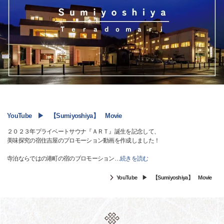
YouTube ▶ 【Sumiyoshiya】 Movie
２０２３年プライベートサウナ『ＡＲＴ』誕生を記念して、
美味探究の宿住吉屋のプロモーション動画を作成しました！
寺泊ならではの港町の宿のブロモーション
…
続きを読む
YouTube ▶ 【Sumiyoshiya】 Movie