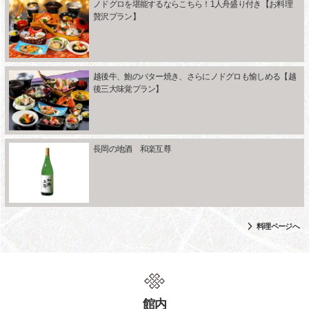
ノドグロを堪能するならこちら！1人舟盛り付き【お料理
贅沢プラン】
越後牛、鮑のバター焼き、さらにノドグロも愉しめる【越
後三大味覚プラン】
長岡の地酒 和楽互尊
料理ページへ
館内