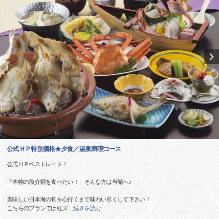
公式ＨＰ特別価格★夕食／温泉満喫コース
公式ＨＰベストレート！
「本物の魚介類を食べたい！」そんな方は当館へ♪
美味しい日本海の旬を心行くまで味わい尽くして下さい！
こちらのプランでは紅ズ
…
続きを読む