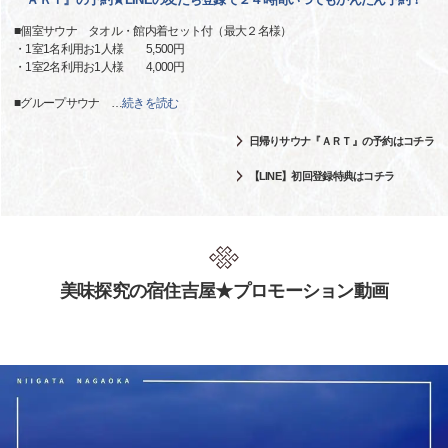
■個室サウナ タオル・館内着セット付（最大２名様）
・1室1名利用お1人様 5,500円
・1室2名利用お1人様 4,000円
■グループサウナ
…
続きを読む
日帰りサウナ『ＡＲＴ』の予約はコチラ
【LINE】初回登録特典はコチラ
美味探究の宿住吉屋★プロモーション動画