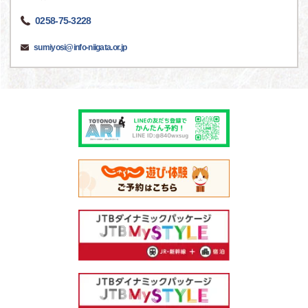
0258-75-3228
sumiyosi@info-niigata.or.jp