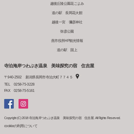
越後丘陵公園花ごよみ
道の駅 長岡花火館
越後一宮 彌彦神社
弥彦公園
燕市役所HP観光情報
道の駅 国上
寺泊海岸つわぶき温泉 美味探究の宿 住吉屋
〒
940-2502
新潟県長岡市寺泊大町７７４５
TEL
0258-75-3228
FAX
0258-75-5161
Copyright (C) 2018 寺泊海岸つわぶき温泉 美味探究の宿 住吉屋. All Rights Reserved.
cookieの利用について