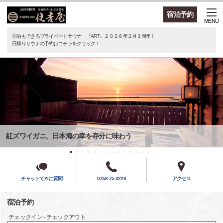
宿泊予約
MENU
宿泊もできるプライベートサウナ 『ART』２０２６年２月３周年！
日帰りサウナの予約はコチラをクリック！
紅ズワイガニ、日本海の幸を存分に味わう
チャットでAIに質問
0258-75-3228
アクセス
宿泊予約
チェックイン - チェックアウト