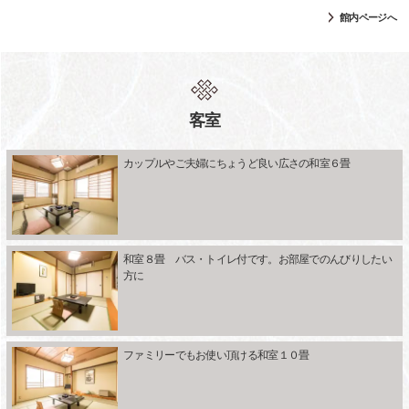
館内ページへ
客室
カップルやご夫婦にちょうど良い広さの和室６畳
和室８畳 バス・トイレ付です。お部屋でのんびりしたい
方に
ファミリーでもお使い頂ける和室１０畳