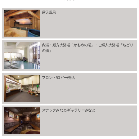
露天風呂
内湯：殿方大浴場「かもめの湯」・ご婦人大浴場「ちどり
の湯」
フロント/ロビー/売店
スナックみなと/ギャラリーみなと