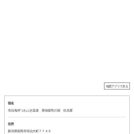
地図アプリで見る
宿名
寺泊海岸つわぶき温泉 美味探究の宿 住吉屋
住所
新潟県長岡市寺泊大町７７４５