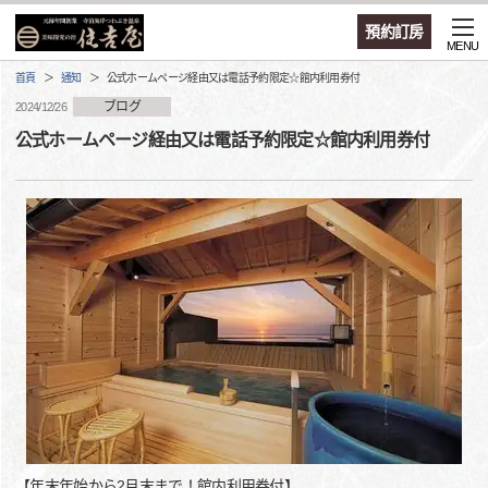
預約訂房
MENU
首頁
通知
公式ホームページ経由又は電話予約限定☆館内利用券付
ブログ
2024/12/26
公式ホームページ経由又は電話予約限定☆館内利用券付
【年末年始から2月末まで！館内利用券付】