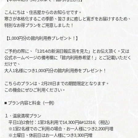
こんにちは、住吉屋からのお知らせです。
寒さが本格化するこの季節、皆さまに癒しと寛ぎをお届けするため、
特別なお得プランをご用意しました！
【1,000円分の館内利用券プレゼント！】
ご予約の際に、「12/14の新潟日報広告を見た」とお伝え頂く。又は
公式ホームページの備考欄に「館内利用券希望！」とご記載いただく
だけで、
大人1名様につき1,000円分の館内利用券をプレゼント！
こちらのプランは、2月28日までの期間限定となります。
この機会にぜひご利用ください。
■ プラン内容と料金（一例）
１．温泉満喫プラン
平日1泊2食付：1室3名利用で14,300円&#12316;（税込）
※1室2名様でのご利用の場合、お一人様につき2,200円増
※土曜日、休前日はお一人様につき3,300円増