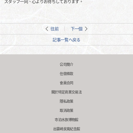
スタッフ一同、心よりお待ちしております。
往前
下一個
記事一覧へ戻る
公司簡介
住宿條款
會員合同
關於特定商業交易法
隱私政策
取消政策
寺泊水族博物館
出雲崎良寬紀念館