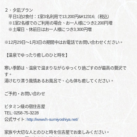
２．夕凪プラン
平日1泊2食付：1室3名利用で13,200円&#12316;（税込）
※1室2名様でのご利用の場合、お一人様につき2,200円増
※土曜日、休前日はお一人様につき3,300円増
※12月29日～1月3日の期間中はお電話でお問い合わせください。
【温泉でゆったり癒しのひと時を】
寒い季節は、温泉で温まりながらゆっくり過ごすのが最高の贅沢で
す。
湯けむり漂う風情あるお風呂で、心も体も癒してください。
ご予約・お問い合わせ
ビタミン級の宿住吉屋
TEL: 0258-75-3228
公式サイト:
http://www.h-sumiyoshiya.net/
家族や大切な人とのひと時を住吉屋でお楽しみください。