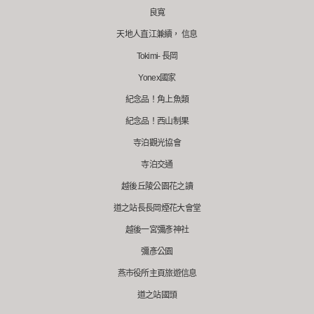
良寬
天地人直江兼續， 信息
Tokimi- 長岡
Yonex國家
紀念品！角上魚類
紀念品！西山制果
寺泊觀光協會
寺泊交通
越後丘陵公園花之讀
道之站長長岡煙花大會堂
越後一宮彌彥神社
彌彥公園
燕市役所主頁旅遊信息
道之站國頭