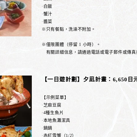
·白飯
·蟹汁
·醬菜
※只有餐點，洗澡不附加。
※僅限團體（停留 1 小時）。
有關詳細信息，請通過電話或電子郵件或傳真
【一日遊計劃】夕凪計畫：6,650
【示例菜單】
·芝麻豆腐
·4種生魚片
·本地魚灘潔具
·鍋鍋
·赤紅雪蟹（1/2）