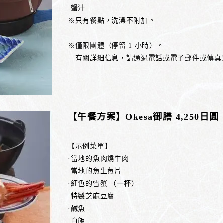
·蟹汁
※只有餐點，洗澡不附加。
※僅限團體（停留 1 小時）。
有關詳細信息，請通過電話或電子郵件或傳真
【午餐方案】Okesa御膳 4,250日
【示例菜單】
·當地的魚肉燒牛肉
·當地的魚生魚片
·紅色的雪蟹 （一杯）
·特製芝麻豆腐
·鹹魚
·白飯