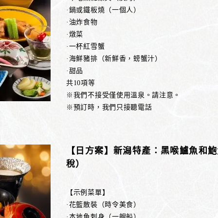
·鍋或鐵板燒（一個人）
·油炸食物
·燉菜
·一杯紅雪蟹
·海鮮豬排（新鮮香，螃蟹汁）
·甜品
共10項等
※我們不接受僅使用溫泉。請注意。
※預訂時，我們只接聽電話
【日方案】新潟特產：黑喉鱸魚和鮑魚豪
稅）
【示例菜單】
·花籃散裝（時令美食）
·本地魚刺身（一艘船）