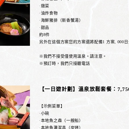
·燉菜
·油炸食物
·海鮮豬排（新香蟹湯）
·甜品
約8件
另外在這個方案您的方案還將配備1 方案, 00
※我們不接受僅使用溫泉。請注意。
※預訂時，我們只接聽電話
【一日遊計劃】溫泉放鬆套餐：7,7
【示例菜單】
·小碗
·本地魚之森（一艘船）
·本地魚灘潔具（炭烤）