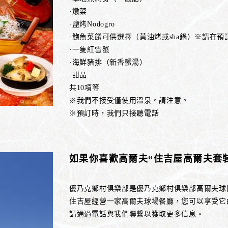
·燉菜
·鹽烤Nodogro
·鮑魚菜餚可供選擇（黃油烤或sha鍋）※請在預
·一隻紅雪蟹
·海鮮豬排（新香蟹湯）
·甜品
共10項等
※我們不接受僅使用溫泉。請注意。
※預訂時，我們只接聽電話
如果你喜歡高爾夫“住吉屋高爾夫套
優乃克鄉村俱樂部是優乃克鄉村俱樂部高爾夫球
住吉屋經營一家高爾夫球場餐廳，您可以享受它
請通過電話與我們聯繫以獲取更多信息。