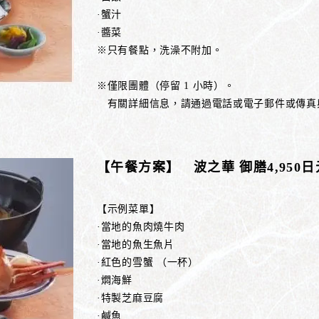
·蟹汁
·醬菜
※只有餐點，洗澡不附加。
※僅限團體（停留 1 小時）。
有關詳細信息，請通過電話或電子郵件或傳真
【午餐方案】 波之華 御膳4,950
【示例菜單】
·當地的魚肉燒牛肉
·當地的魚生魚片
·紅色的雪蟹 （一杯）
·燜海鮮
·特製芝麻豆腐
·鹹魚