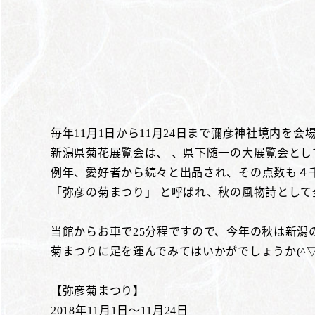
毎年11月1日から11月24日まで彌彦神社境内を
新潟県菊花展覧会は、 、県下随一の大展覧会とし
例年、愛好者から続々と出品され、その点数も４
「弥彦の菊まつり」 と呼ばれ、秋の風物詩として
当館からお車で25分程ですので、今年の秋は新潟
菊まつりに足を運んでみてはいかがでしょうか(^▽^
【弥彦菊まつり】
2018年11月1日～11月24日