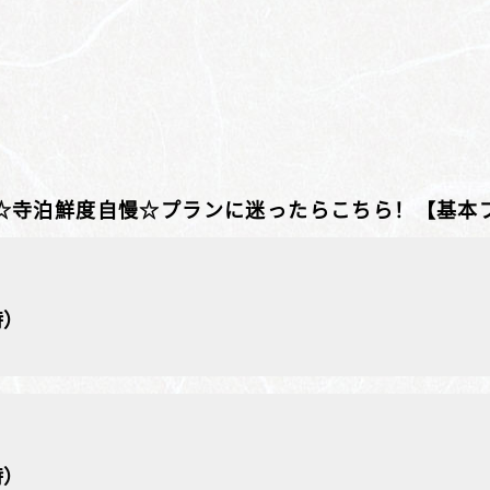
☆寺泊鮮度自慢☆プランに迷ったらこちら！【基本
時）
時）