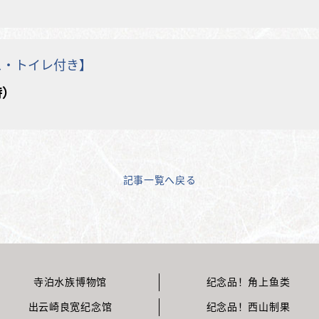
ス・トイレ付き】
時）
記事一覧へ戻る
寺泊水族博物馆
纪念品！角上鱼类
出云崎良宽纪念馆
纪念品！西山制果