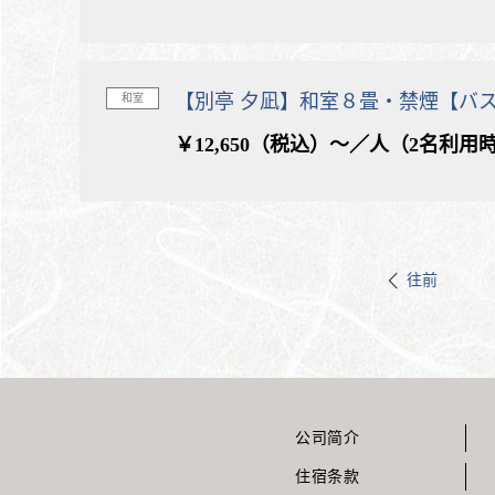
【別亭 夕凪】和室８畳・禁煙【バ
和室
￥12,650（税込）～／人（2名利用
往前
公司简介
住宿条款