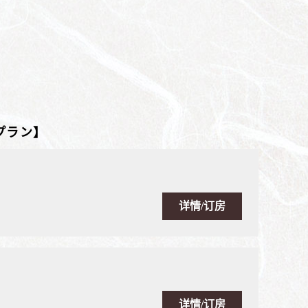
プラン】
详情/订房
详情/订房