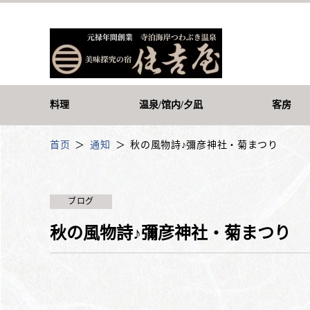
料理
温泉/馆内/夕凪
客房
首页
通知
秋の風物詩♪彌彦神社・菊まつり
ブログ
秋の風物詩♪彌彦神社・菊まつり