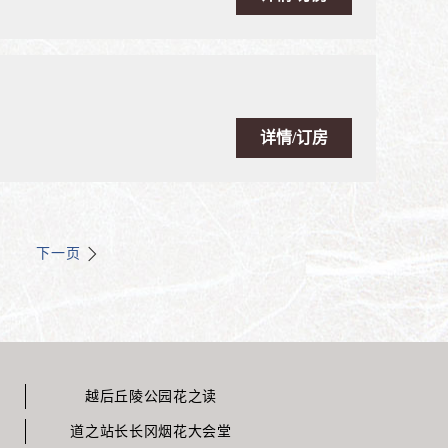
详情/订房
下一页
越后丘陵公园花之读
道之站长长冈烟花大会堂