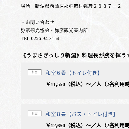
場所 新潟県西蒲原郡弥彦村弥彦２８８７－２
・お問い合わせ
弥彦観光協会・弥彦観光案内所
TEL 0256-94-3154
《うまさぎっしり新潟》料理長が腕を揮う
和室６畳【トイレ付き】
和室
￥11,550（税込）～／人（2名利用
和室８畳【バス・トイレ付き】
和室
￥12,650（税込）～／人（2名利用