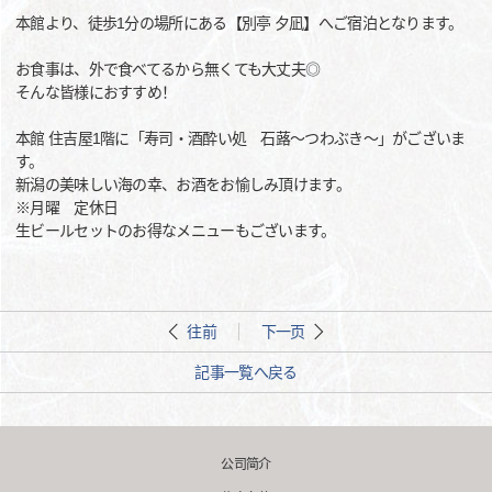
本館より、徒歩1分の場所にある【別亭 夕凪】へご宿泊となります。
お食事は、外で食べてるから無くても大丈夫◎
そんな皆様におすすめ！
本館 住吉屋1階に「寿司・酒酔い処 石蕗～つわぶき～」がございま
す。
新潟の美味しい海の幸、お酒をお愉しみ頂けます。
※月曜 定休日
生ビールセットのお得なメニューもございます。
往前
下一页
記事一覧へ戻る
公司简介