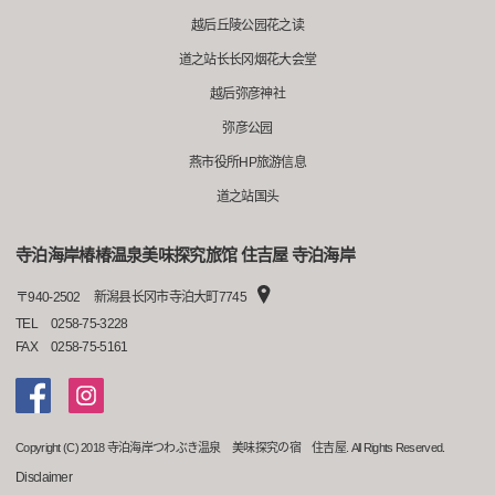
越后丘陵公园花之读
道之站长长冈烟花大会堂
越后弥彦神社
弥彦公园
燕市役所HP旅游信息
道之站国头
寺泊海岸椿椿温泉美味探究旅馆 住吉屋 寺泊海岸
〒
940-2502
新潟县长冈市寺泊大町7745
TEL
0258-75-3228
FAX
0258-75-5161
Copyright (C) 2018 寺泊海岸つわぶき温泉 美味探究の宿 住吉屋. All Rights Reserved.
Disclaimer