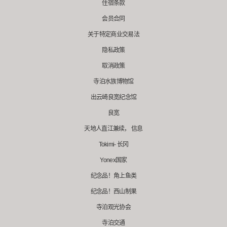
住宿条款
会员合同
关于特定商业交易法
隐私政策
取消政策
寺泊水族博物馆
出云崎良宽纪念馆
良宽
天地人直江兼续， 信息
Tokimi- 长冈
Yonex国家
纪念品！角上鱼类
纪念品！西山制果
寺泊观光协会
寺泊交通