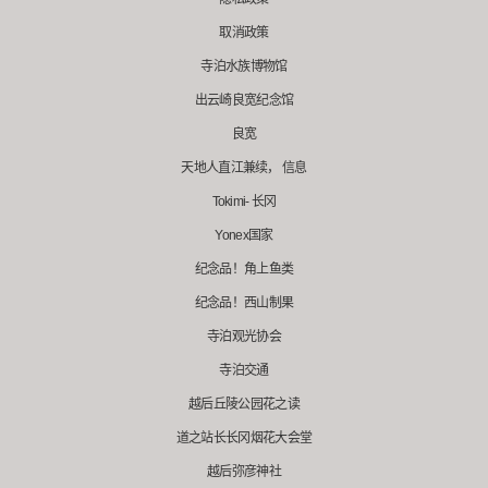
取消政策
寺泊水族博物馆
出云崎良宽纪念馆
良宽
天地人直江兼续， 信息
Tokimi- 长冈
Yonex国家
纪念品！角上鱼类
纪念品！西山制果
寺泊观光协会
寺泊交通
越后丘陵公园花之读
道之站长长冈烟花大会堂
越后弥彦神社