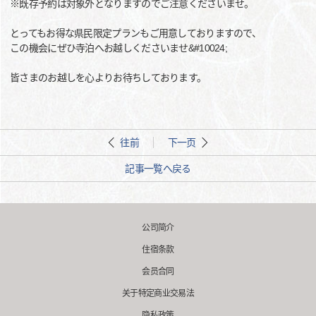
※既存予約は対象外となりますのでご注意くださいませ。
とってもお得な県民限定プランもご用意しておりますので、
この機会にぜひ寺泊へお越しくださいませ&#10024;
皆さまのお越しを心よりお待ちしております。
往前
下一页
記事一覧へ戻る
公司简介
住宿条款
会员合同
关于特定商业交易法
隐私政策