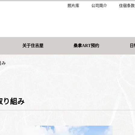
照片库
公司简介
住宿条款
关于住吉屋
桑拿ART预约
日
組み
取り組み