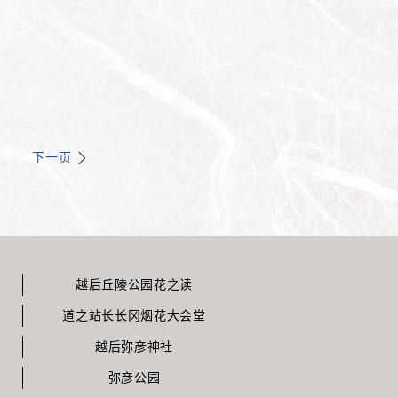
下一页
越后丘陵公园花之读
道之站长长冈烟花大会堂
越后弥彦神社
弥彦公园