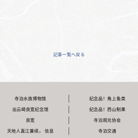
記事一覧へ戻る
寺泊水族博物馆
纪念品！角上鱼类
出云崎良宽纪念馆
纪念品！西山制果
良宽
寺泊观光协会
天地人直江兼续， 信息
寺泊交通