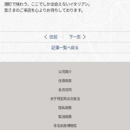
港町で味わう、ここでしか出会えないイタリアン。
皆さまのご来店を心よりお待ちしております。
往前
下一页
記事一覧へ戻る
公司简介
住宿条款
会员合同
关于特定商业交易法
隐私政策
取消政策
寺泊水族博物馆