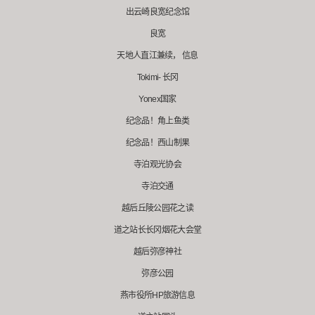
出云崎良宽纪念馆
良宽
天地人直江兼续， 信息
Tokimi- 长冈
Yonex国家
纪念品！角上鱼类
纪念品！西山制果
寺泊观光协会
寺泊交通
越后丘陵公园花之读
道之站长长冈烟花大会堂
越后弥彦神社
弥彦公园
燕市役所HP旅游信息