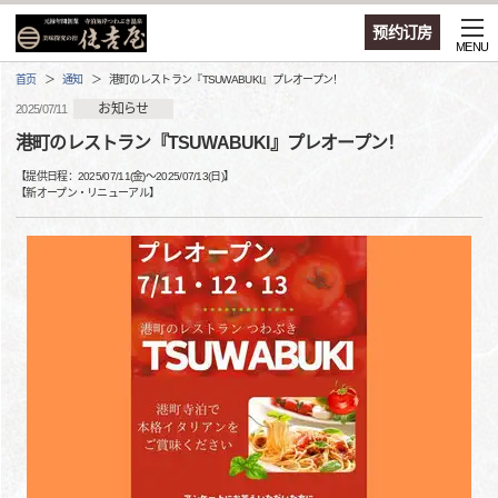
预约订房
MENU
首页
通知
港町のレストラン『TSUWABUKI』プレオープン！
お知らせ
2025/07/11
港町のレストラン『TSUWABUKI』プレオープン！
【提供日程：
2025/07/11(金)
〜
2025/07/13(日)
】
【
新オープン・リニューアル
】