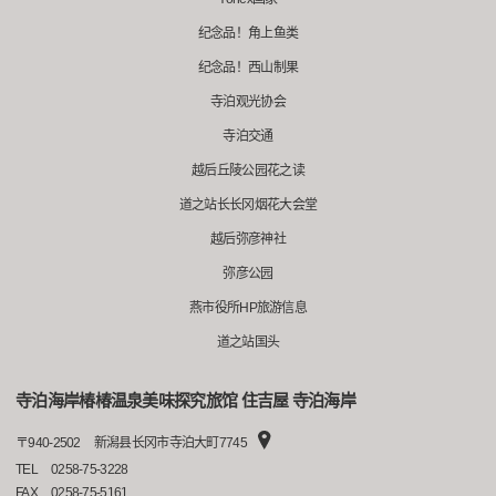
纪念品！角上鱼类
纪念品！西山制果
寺泊观光协会
寺泊交通
越后丘陵公园花之读
道之站长长冈烟花大会堂
越后弥彦神社
弥彦公园
燕市役所HP旅游信息
道之站国头
寺泊海岸椿椿温泉美味探究旅馆 住吉屋 寺泊海岸
〒
940-2502
新潟县长冈市寺泊大町7745
TEL
0258-75-3228
FAX
0258-75-5161