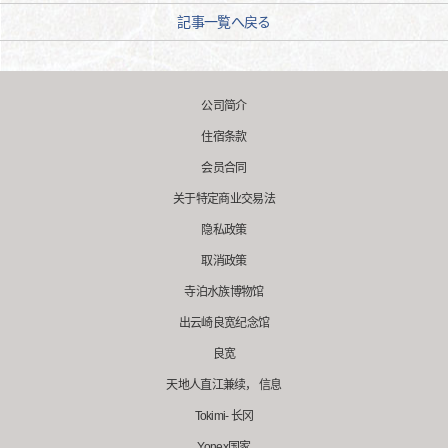
記事一覧へ戻る
公司简介
住宿条款
会员合同
关于特定商业交易法
隐私政策
取消政策
寺泊水族博物馆
出云崎良宽纪念馆
良宽
天地人直江兼续， 信息
Tokimi- 长冈
Yonex国家