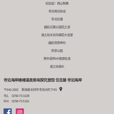
纪念品！西山制果
寺泊观光协会
寺泊交通
越后丘陵公园花之读
道之站长长冈烟花大会堂
越后弥彦神社
弥彦公园
燕市役所HP旅游信息
道之站国头
寺泊海岸椿椿温泉美味探究旅馆 住吉屋 寺泊海岸
〒
940-2502
新潟县长冈市寺泊大町7745
TEL
0258-75-3228
FAX
0258-75-5161