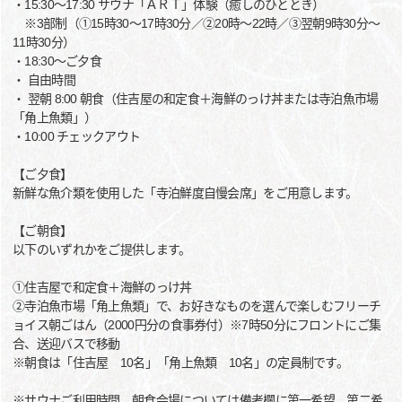
・15:30～17:30 サウナ「ＡＲＴ」体験（癒しのひととき）
※3部制（①15時30～17時30分／②20時～22時／③翌朝9時30分～
11時30分）
・18:30～ご夕食
・ 自由時間
・ 翌朝 8:00 朝食（住吉屋の和定食＋海鮮のっけ丼または寺泊魚市場
「角上魚類」）
・10:00 チェックアウト
【ご夕食】
新鮮な魚介類を使用した「寺泊鮮度自慢会席」をご用意します。
【ご朝食】
以下のいずれかをご提供します。
①住吉屋で和定食＋海鮮のっけ丼
②寺泊魚市場「角上魚類」で、お好きなものを選んで楽しむフリーチ
ョイス朝ごはん（2000円分の食事券付）※7時50分にフロントにご集
合、送迎バスで移動
※朝食は「住吉屋 10名」「角上魚類 10名」の定員制です。
※サウナご利用時間、朝食会場については備考欄に第一希望、第二希