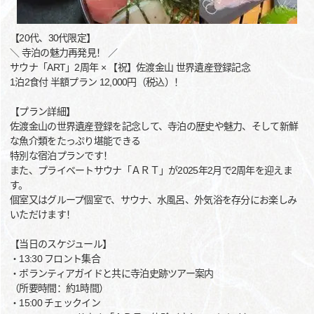
【20代、30代限定】
＼ 寺泊の魅力再発見！ ／
サウナ「ART」2周年 × 【祝】佐渡金山 世界遺産登録記念
1泊2食付 半額プラン 12,000円（税込）！
【プラン詳細】
佐渡金山の世界遺産登録を記念して、寺泊の歴史や魅力、そして新鮮
な魚介類をたっぷり堪能できる
特別な宿泊プランです！
また、プライベートサウナ「ＡＲＴ」が2025年2月で2周年を迎えま
す。
個室又はグループ個室で、サウナ、水風呂、外気浴を存分にお楽しみ
いただけます！
【当日のスケジュール】
・13:30 フロント集合
・ボランティアガイドと共に寺泊史跡ツアー案内
（所要時間：約1時間）
・15:00 チェックイン