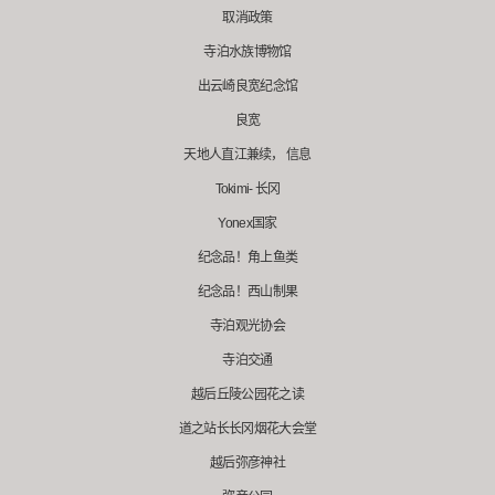
取消政策
寺泊水族博物馆
出云崎良宽纪念馆
良宽
天地人直江兼续， 信息
Tokimi- 长冈
Yonex国家
纪念品！角上鱼类
纪念品！西山制果
寺泊观光协会
寺泊交通
越后丘陵公园花之读
道之站长长冈烟花大会堂
越后弥彦神社