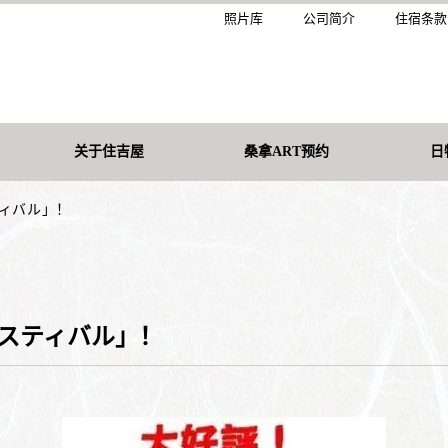
照片库
公司简介
住宿条款
关于住吉屋
桑拿ART预约
日
ティバル」！
ェスティバル」！