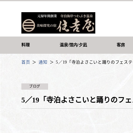
料理
温泉/馆内/夕凪
客房
首页
通知
5／19「寺泊よさこいと踊りのフェス
ブログ
5／19「寺泊よさこいと踊りのフ