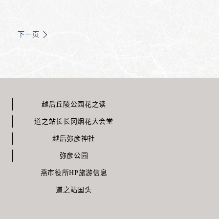
下一页
越后丘陵公园花之读
道之站长长冈烟花大会堂
越后弥彦神社
弥彦公园
燕市役所HP旅游信息
道之站国头