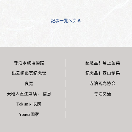
記事一覧へ戻る
寺泊水族博物馆
纪念品！角上鱼类
出云崎良宽纪念馆
纪念品！西山制果
良宽
寺泊观光协会
天地人直江兼续， 信息
寺泊交通
Tokimi- 长冈
Yonex国家