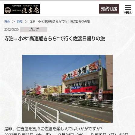
预约订房
MENU
首页
通知
寺泊⇔小木“高速船きらら”で行く佐渡日帰りの旅
ブログ
2022/08/30
寺泊⇔小木“高速船きらら”で行く佐渡日帰りの旅
是非、住吉屋を拠点に佐渡を楽しんではいかがですか？