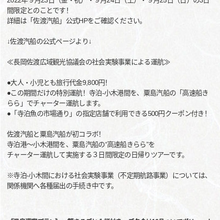
2022年９月23日（金・祝）・９月24日（土）・９月25日（日）の3日
間限定とのことです！
詳細は「佐渡汽船」公式HPをご確認ください。
↓佐渡汽船の公式ページより↓
≪長岡佐渡広域観光協議会の社会実験事業による運航≫
●大人・小児とも旅行代金9,800円！
●この期間だけの特別運航！寺泊-小木港間を、粟島汽船の「高速船き
らら」でチャーター運航します。
●「寺泊魚の市場通り」の指定店舗で利用できる500円クーポン付き！
佐渡汽船と粟島汽船が初コラボ！
寺泊港～小木港間を、粟島汽船の“高速船きらら”を
チャーター運航して実施する３日間限定の日帰りツアーです。
※寺泊-小木間における社会実験事業（不定期航路事業）については、
関係機関へ各種届出の手続き中です。