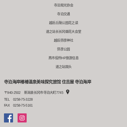
寺泊观光协会
寺泊交通
越后丘陵公园花之读
道之站长长冈烟花大会堂
越后弥彦神社
弥彦公园
燕市役所HP旅游信息
道之站国头
寺泊海岸椿椿温泉美味探究旅馆 住吉屋 寺泊海岸
〒
940-2502
新潟县长冈市寺泊大町7745
TEL
0258-75-3228
FAX
0258-75-5161