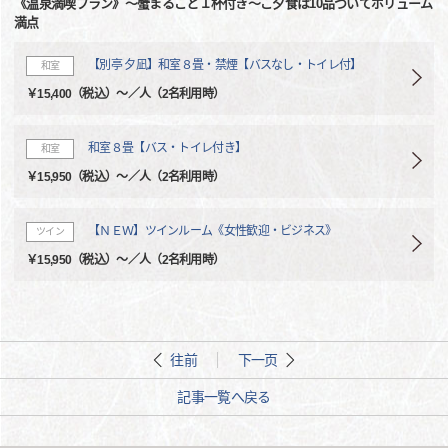
《温泉満喫プラン》～蟹まるごと１杯付き～ご夕食は10品ついてボリューム
満点
【別亭 夕凪】和室８畳・禁煙【バスなし・トイレ付】
和室
￥15,400（税込）～／人（2名利用時）
和室８畳【バス・トイレ付き】
和室
￥15,950（税込）～／人（2名利用時）
【ＮＥＷ】ツインルーム《女性歓迎・ビジネス》
ツイン
￥15,950（税込）～／人（2名利用時）
往前
下一页
記事一覧へ戻る