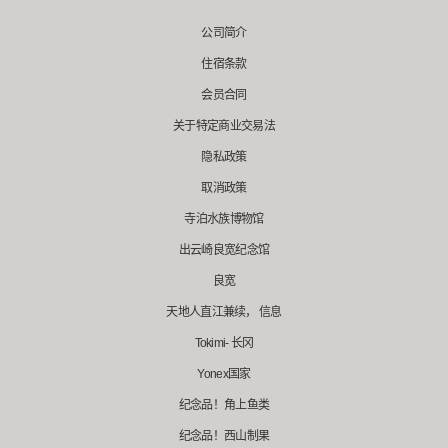
公司简介
住宿条款
会员合同
关于特定商业交易法
隐私政策
取消政策
寺泊水族博物馆
出云崎良宽纪念馆
良宽
天地人直江兼续， 信息
Tokimi- 长冈
Yonex国家
纪念品！角上鱼类
纪念品！西山制果