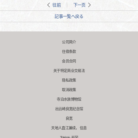
往前
下一页
記事一覧へ戻る
公司简介
住宿条款
会员合同
关于特定商业交易法
隐私政策
取消政策
寺泊水族博物馆
出云崎良宽纪念馆
良宽
天地人直江兼续， 信息
Tokimi- 长冈