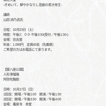
-才めいて、鮮やかなりし悲劇の若き帝王-
講師
山田 詩乃武氏
日程：10月23日（土）
時間：午後2：００-午後3:30(受付／午後1:30-)
会場：住吉屋
料金：1,000円 定員60名（先着順）
ご希望の方はお電話にて承ります。
【猿八座公園】
人形浄瑠璃
阿弥陀胸割
日時：10月17日（日）
1回目：開場／午後1:00 開演／午後1:30
2回目：開場／午後3:30 開演／午後4:00
会場：養泉寺 本堂