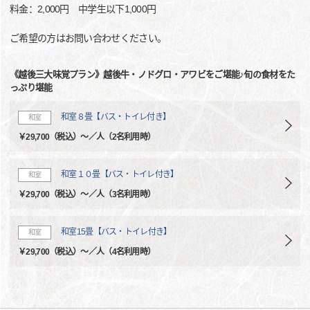
料金：2,000円 中学生以下1,000円
ご希望の方はお問い合わせください。
《越後三大味覚プラン》越後牛・ノドグロ・アワビをご堪能♪旬の食材をた
っぷり堪能
和室８畳【バス・トイレ付き】
和室
￥29,700（税込）～／人（2名利用時）
和室１０畳【バス・トイレ付き】
和室
￥29,700（税込）～／人（3名利用時）
和室15畳【バス・トイレ付き】
和室
￥29,700（税込）～／人（4名利用時）