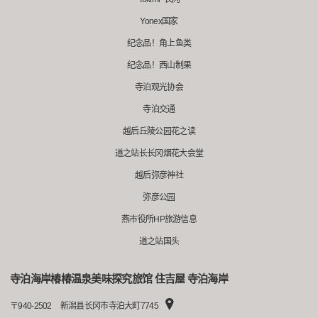
Yonex国家
纪念品！角上鱼类
纪念品！西山制果
寺泊观光协会
寺泊交通
越后丘陵公园花之读
道之站长长冈烟花大会堂
越后弥彦神社
弥彦公园
燕市役所HP旅游信息
道之站国头
寺泊海岸椿椿温泉美味探究旅馆 住吉屋 寺泊海岸
〒
940-2502
新潟县长冈市寺泊大町7745