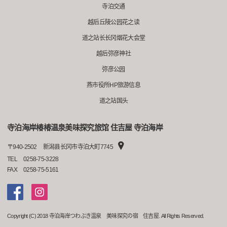
寺泊交通
越后丘陵公园花之读
道之站长长冈烟花大会堂
越后弥彦神社
弥彦公园
燕市役所HP旅游信息
道之站国头
寺泊海岸椿椿温泉美味探究旅馆 住吉屋 寺泊海岸
〒
940-2502
新潟县长冈市寺泊大町7745
TEL
0258-75-3228
FAX
0258-75-5161
Copyright (C) 2018 寺泊海岸つわぶき温泉 美味探究の宿 住吉屋. All Rights Reserved.