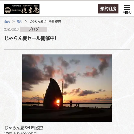
预约订房
MENU
首页
通知
じゃらん夏セール開催中！
ブログ
2021/08/18
じゃらん夏セール開催中！
じゃらん夏SALE限定！