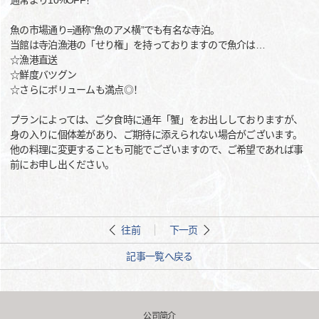
通常より10%OFF！
魚の市場通り=通称“魚のアメ横”でも有名な寺泊。
当館は寺泊漁港の「せり権」を持っておりますので魚介は…
☆漁港直送
☆鮮度バツグン
☆さらにボリュームも満点◎！
プランによっては、ご夕食時に通年「蟹」をお出ししておりますが、
身の入りに個体差があり、ご期待に添えられない場合がございます。
他の料理に変更することも可能でございますので、ご希望であれば事
前にお申し出ください。
往前
下一页
記事一覧へ戻る
公司简介