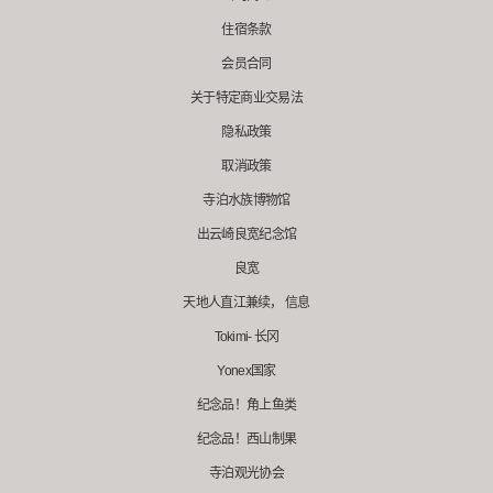
住宿条款
会员合同
关于特定商业交易法
隐私政策
取消政策
寺泊水族博物馆
出云崎良宽纪念馆
良宽
天地人直江兼续， 信息
Tokimi- 长冈
Yonex国家
纪念品！角上鱼类
纪念品！西山制果
寺泊观光协会