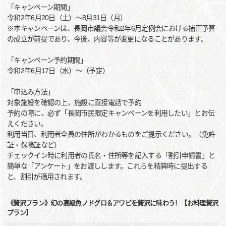
「キャンペーン期間」
令和2年6月20日（土）～8月31日（月）
※本キャンペーンは、長岡市議会令和2年6月定例会における補正予算
の成立が前提であり、今後、内容等が変更になることがあります。
「キャンペーン予約期間」
令和2年6月17日（水）～（予定）
「申込み方法」
対象施設を確認の上、施設に直接電話で予約
予約の際に、必ず「長岡市民限定キャンペーンを利用したい」とお伝
えください。
利用当日、利用者全員の住所がわかるものをご提示ください。（免許
証・保険証など）
チェックイン時に利用者の氏名・住所等を記入する「割引申請書」と
簡単な「アンケート」をお渡しします。これらを精算時に提出する
と、割引が適用されます。
《贅沢プラン》幻の高級魚ノドグロ＆アワビを贅沢に味わう！【お料理贅沢
プラン】