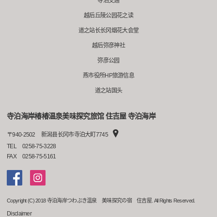
寺泊交通
越后丘陵公园花之读
道之站长长冈烟花大会堂
越后弥彦神社
弥彦公园
燕市役所HP旅游信息
道之站国头
寺泊海岸椿椿温泉美味探究旅馆 住吉屋 寺泊海岸
〒
940-2502
新潟县长冈市寺泊大町7745
TEL
0258-75-3228
FAX
0258-75-5161
Copyright (C) 2018 寺泊海岸つわぶき温泉 美味探究の宿 住吉屋. All Rights Reserved.
Disclaimer