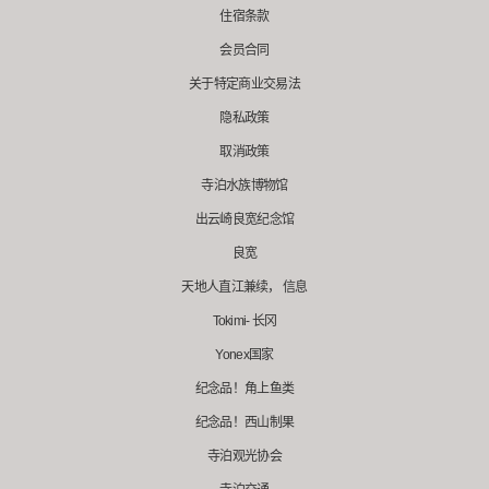
住宿条款
会员合同
关于特定商业交易法
隐私政策
取消政策
寺泊水族博物馆
出云崎良宽纪念馆
良宽
天地人直江兼续， 信息
Tokimi- 长冈
Yonex国家
纪念品！角上鱼类
纪念品！西山制果
寺泊观光协会