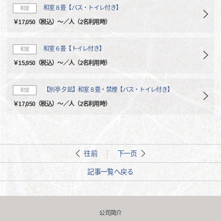
和室８畳【バス・トイレ付き】
和室
￥17,050（税込）～／人（2名利用時）
和室６畳【トイレ付き】
和室
￥15,950（税込）～／人（2名利用時）
【別亭 夕凪】和室８畳・禁煙【バス・トイレ付き】
和室
￥17,050（税込）～／人（2名利用時）
往前
下一页
記事一覧へ戻る
公司简介