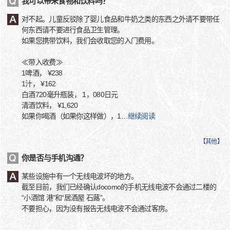
我可以带来食物和饮料吗？
对不起。儿童反驳除了婴儿食品和牛奶之类的东西之外请不要带任
何东西请不要进行食品卫生管理。
如果您携带饮料，我们会收取您的入门费用。
≪带入收费≫
1啤酒， ¥238
1汁， ¥162
白酒720毫升瓶装， 1，080日元
清酒饮料， ¥1,620
如果你喝酒（如果你这样做），1
…
继续阅读
【
其他
】
你是否与手机沟通？
某些设施中有一个无线电波坏的地方。
截至目前，我们已经确认docomo的手机无线电波不会通过二楼的
“小酒馆 港”和“居酒屋 石蕗”。
不要担心，因为没有报告无线电波不会通过客房。