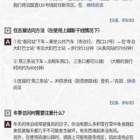
我们将沿国道116号线前往新泻区，在
…
继续阅读
【
交通、停车场
】
住吉屋访问方法（在使用上越新干线情况下）
①在“長冈站”下车→乘坐公共汽车（寺泊行， 西口12号）→在“寺泊
大町巴士站” 寺泊大町巴士站 →步行约1分钟（从長冈站约70分钟）
② 燕三条站下车→出租车燕口， 三条口都可以骑） （大概的旅行
时间约为40分钟）
③连接的“燕三条站”→ JR弥彦线（到弥彦路线）登机→“吉田
…
继续
阅读
【
交通、停车场
】
冬季访问时需要注意什么？
冬天的寺泊经常是强风的日子，你没有那么多积雪在雪中本身跳起
来但是每天都几乎不可能发生破坏。有东西堆起来没有风。
另外，在使用高速公路时，道路上可能有链条规定，因此请务必在