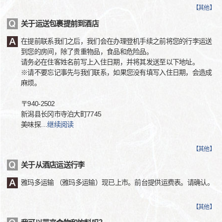
【
其他
】
关于运送包裹提前到酒店
在提前联系我们之后，我们会在办理登机手续之前将您的行李运送
到您的房间，除了贵重物品，食品和危险品。
请务必在住客姓名前写上入住日期，并将其发送至以下地址。
※请不要忘记事先与我们联系，如果您没有填写入住日期，会造成
麻烦。
〒940-2502
新潟县长冈市寺泊大町7745
美味探
…
继续阅读
【
其他
】
关于从酒店运送行李
雅玛多运输 （雅玛多运输）现已上市。前台提供运费表。请确认。
【
其他
】