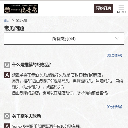
预约订房
MENU
首页
常见问题
常见问题
【
周边情报
】
什么是推荐的纪念品？
烧盐羊羹在寺泊 久乃屋推荐久乃屋 它也在我们的商店。
另外，推荐“西山制果”的“温泉码头，黑蜂蜜码头，味噌码头， 兼续
馒头（油炸馒头），奶酪码头”。
西山制果的总店，也可以在酒店预订，所以请向前台咨询。
【
户外活动
】
关于高尔夫球场
Yonex乡村俱乐部距离酒店有10分钟车程。