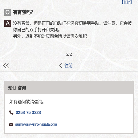
【
其他
】
有宵禁吗？
没有宵禁，但是正门的自动门在深夜切换到手动。请注意，它会被
你自己的双手打开和关闭。
另外，迟到不能对应前台所以请再次堆积。
2
/
2
往前
预订·咨询
如有疑问敬请咨询。
0258-75-3228
sumiyosi@info-niigata.or.jp