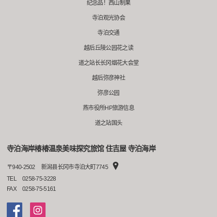
纪念品！西山制果
寺泊观光协会
寺泊交通
越后丘陵公园花之读
道之站长长冈烟花大会堂
越后弥彦神社
弥彦公园
燕市役所HP旅游信息
道之站国头
寺泊海岸椿椿温泉美味探究旅馆 住吉屋 寺泊海岸
〒
940-2502
新潟县长冈市寺泊大町7745
TEL
0258-75-3228
FAX
0258-75-5161