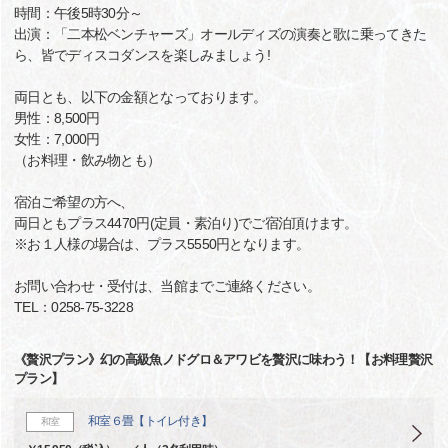
時間：午後5時30分～
出演：「二本松ベンチャーズ」オールディズの演奏と歌に乗ってきた
ら、皆でディスコダンスを楽しみましょう!
両日とも、以下の金額となっております。
男性：8,500円
女性：7,000円
（お料理・飲み物とも）
宿泊ご希望の方へ、
両日ともプラス4470円(定員・素泊り)でご宿泊頂けます。
※お１人様の場合は、プラス5550円となります。
お問い合わせ・受付は、当館までご連絡ください。
TEL：0258-75-3228
《贅沢プラン》幻の高級魚ノドグロ＆アワビを贅沢に味わう！【お料理贅沢
プラン】
和室６畳【トイレ付き】
和室