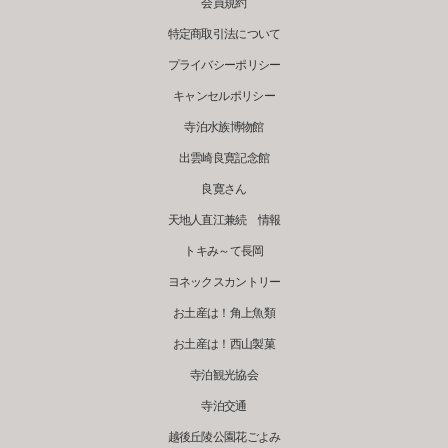
会員規約
特定商取引法について
プライバシーポリシー
キャンセルポリシー
寺泊水族博物館
出雲崎良寛記念館
良寛さん
天地人直江兼続 情報
トキみ～て長岡
ヨネックスカントリー
お土産は！角上魚類
お土産は！西山製菓
寺泊観光協会
寺泊交通
越後丘陵公園花ごよみ