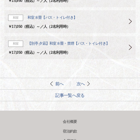
￥15,950（税込）～／人（2名利用時）
和室８畳【バス・トイレ付き】
和室
￥17,050（税込）～／人（2名利用時）
【別亭 夕凪】和室８畳・禁煙【バス・トイレ付き】
和室
￥17,050（税込）～／人（2名利用時）
前へ
次へ
記事一覧へ戻る
会社概要
宿泊約款