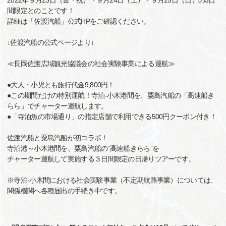
2022年９月23日（金・祝）・９月24日（土）・９月25日（日）の3日
間限定とのことです！
詳細は「佐渡汽船」公式HPをご確認ください。
↓佐渡汽船の公式ページより↓
≪長岡佐渡広域観光協議会の社会実験事業による運航≫
●大人・小児とも旅行代金9,800円！
●この期間だけの特別運航！寺泊-小木港間を、粟島汽船の「高速船き
らら」でチャーター運航します。
●「寺泊魚の市場通り」の指定店舗で利用できる500円クーポン付き！
佐渡汽船と粟島汽船が初コラボ！
寺泊港～小木港間を、粟島汽船の“高速船きらら”を
チャーター運航して実施する３日間限定の日帰りツアーです。
※寺泊-小木間における社会実験事業（不定期航路事業）については、
関係機関へ各種届出の手続き中です。