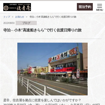
宿泊予約
MENU
トップ
お知らせ
寺泊⇔小木“高速船きらら”で行く佐渡日帰りの旅
ブログ
2022/08/30
寺泊⇔小木“高速船きらら”で行く佐渡日帰りの旅
是非、住吉屋を拠点に佐渡を楽しんではいかがですか？