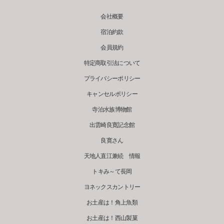
会社概要
宿泊約款
会員規約
特定商取引法について
プライバシーポリシー
キャンセルポリシー
寺泊水族博物館
出雲崎良寛記念館
良寛さん
天地人直江兼続 情報
トキみ～て長岡
ヨネックスカントリー
お土産は！角上魚類
お土産は！西山製菓