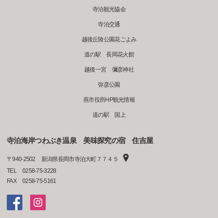
寺泊観光協会
寺泊交通
越後丘陵公園花ごよみ
道の駅 長岡花火館
越後一宮 彌彦神社
弥彦公園
燕市役所HP観光情報
道の駅 国上
寺泊海岸つわぶき温泉 美味探究の宿 住吉屋
〒
940-2502
新潟県長岡市寺泊大町７７４５
TEL
0258-75-3228
FAX
0258-75-5161