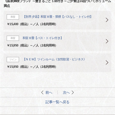
《温泉満喫プラン》～蟹まるごと１杯付き～ご夕食は10品ついてボリューム
満点
【別亭 夕凪】和室８畳・禁煙【バスなし・トイレ付】
和室
￥15,400（税込）～／人（2名利用時）
和室８畳【バス・トイレ付き】
和室
￥15,950（税込）～／人（2名利用時）
【ＮＥＷ】ツインルーム《女性歓迎・ビジネス》
ツイン
￥15,950（税込）～／人（2名利用時）
前へ
次へ
記事一覧へ戻る