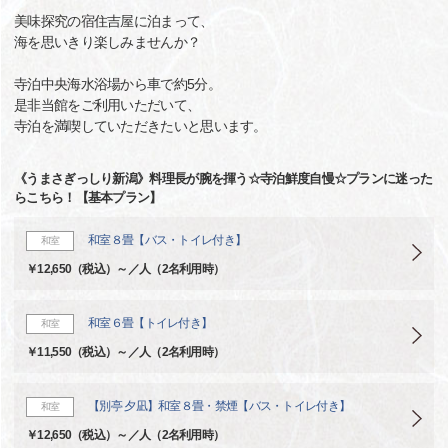
美味探究の宿住吉屋に泊まって、
海を思いきり楽しみませんか？
寺泊中央海水浴場から車で約5分。
是非当館をご利用いただいて、
寺泊を満喫していただきたいと思います。
《うまさぎっしり新潟》料理長が腕を揮う☆寺泊鮮度自慢☆プランに迷った
らこちら！【基本プラン】
和室８畳【バス・トイレ付き】
和室
￥12,650（税込）～／人（2名利用時）
和室６畳【トイレ付き】
和室
￥11,550（税込）～／人（2名利用時）
【別亭 夕凪】和室８畳・禁煙【バス・トイレ付き】
和室
￥12,650（税込）～／人（2名利用時）