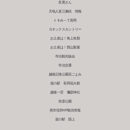
良寛さん
天地人直江兼続 情報
トキみ～て長岡
ヨネックスカントリー
お土産は！角上魚類
お土産は！西山製菓
寺泊観光協会
寺泊交通
越後丘陵公園花ごよみ
道の駅 長岡花火館
越後一宮 彌彦神社
弥彦公園
燕市役所HP観光情報
道の駅 国上