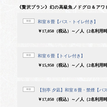
《贅沢プラン》幻の高級魚ノドグロ＆アワ
和室８畳【バス・トイレ付き】
和室
￥17,050（税込）～／人（2名利用
和室６畳【トイレ付き】
和室
￥15,950（税込）～／人（2名利用
【別亭 夕凪】和室８畳・禁煙【バ
和室
￥17,050（税込）～／人（2名利用