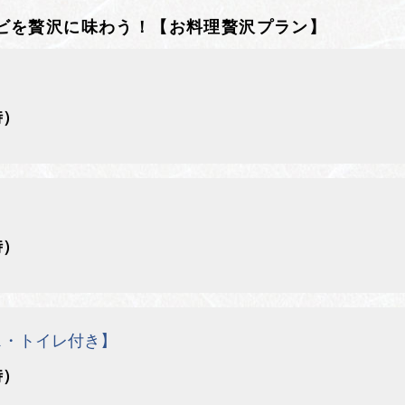
ビを贅沢に味わう！【お料理贅沢プラン】
時）
時）
ス・トイレ付き】
時）