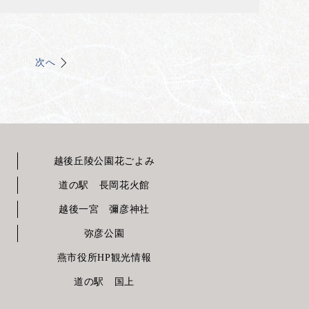
次へ
越後丘陵公園花ごよみ
道の駅 長岡花火館
越後一宮 彌彦神社
弥彦公園
燕市役所HP観光情報
道の駅 国上