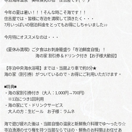
寺泊海岸温泉 美味探究の宿 住吉屋です(^▽^)/
今年の夏は暑い！！！そんな時こそ海です！！
住吉屋では、皆様に寺泊を満喫して頂きたく・・・
7月いっぱいの宿泊料金をとってもお得にしちゃいました♪♪
今月特にオススメなのは・・・
《夏休み満喫》ご夕食はお刺身籠盛り「寺泊鮮度自慢」！
海の家 割引券＆ドリンク付き【お子様大歓迎】
【寺泊中央海水浴場】までは、当館より車で約3分★
海の家（割引券）がついているので、お得にご利用いただけます。
■特典■
・海の家割引券付き（大人：1,000円→700円）
※1泊につき1回利用
・海の家にて、ドリンクサービス
大人の方：生ビール お子様：ラムネ
海で遊び疲れた後は、当館自慢の温泉と新鮮魚介料理でゆ～ったり☆
寺泊漁港のせり権を持つ当館ならではの、鮮魚のお料理はお任せあ