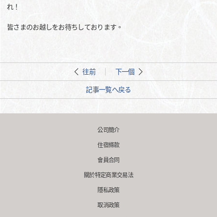
れ！
皆さまのお越しをお待ちしております。
往前
下一個
記事一覧へ戻る
公司簡介
住宿條款
會員合同
關於特定商業交易法
隱私政策
取消政策