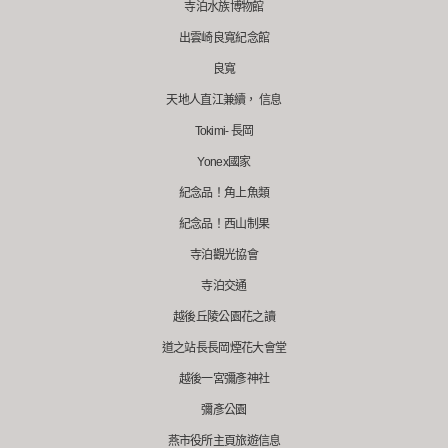
寺泊水族博物館
出雲崎良寬紀念館
良寬
天地人直江兼續， 信息
Tokimi- 長岡
Yonex國家
紀念品！角上魚類
紀念品！西山制果
寺泊觀光協會
寺泊交通
越後丘陵公園花之讀
道之站長長岡煙花大會堂
越後一宮彌彥神社
彌彥公園
燕市役所主頁旅遊信息