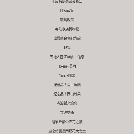
關於特定商業交易法
隱私政策
取消政策
寺泊水族博物館
出雲崎良寬紀念館
良寬
天地人直江兼續， 信息
Tokimi- 長岡
Yonex國家
紀念品！角上魚類
紀念品！西山制果
寺泊觀光協會
寺泊交通
越後丘陵公園花之讀
道之站長長岡煙花大會堂