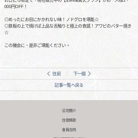
お日にち限定で、現在販売中の【お料理贅沢プラン】がお一人様1，
000円OFF！
◎めったにお目にかかれない味！ノドグロを堪能☆
◎鉄板の上で焼けば上品な舌触りと極上の食感！アワビのバター焼き
☆
この機会に、是非ご堪能ください。
往前
下一個
記事一覧へ戻る
公司簡介
住宿條款
會員合同