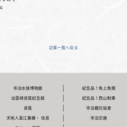
;
記事一覧へ戻る
寺泊水族博物館
紀念品！角上魚類
出雲崎良寬紀念館
紀念品！西山制果
良寬
寺泊觀光協會
天地人直江兼續， 信息
寺泊交通