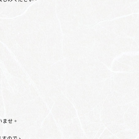
）
/
いませ。
ますので、