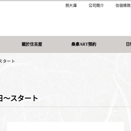
照片庫
公司簡介
住宿條款
關於住吉屋
桑拿ART預約
日
～スタート
4日～スタート