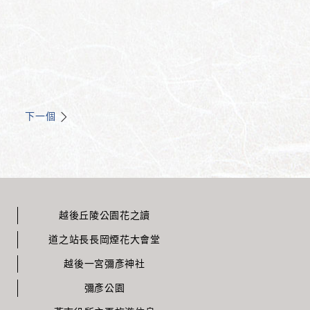
下一個
越後丘陵公園花之讀
道之站長長岡煙花大會堂
越後一宮彌彥神社
彌彥公園