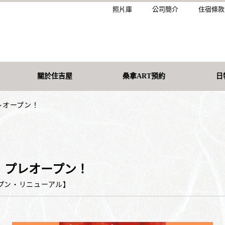
照片庫
公司簡介
住宿條款
關於住吉屋
桑拿ART預約
日
レオープン！
I』プレオープン！
プン・リニューアル
】