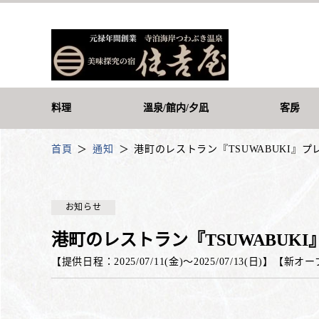
料理
溫泉/館内/夕凪
客房
首頁
通知
港町のレストラン『TSUWABUKI』プ
お知らせ
港町のレストラン『TSUWABUK
【提供日程：
2025/07/11(金)
〜
2025/07/13(日)
】
【
新オー