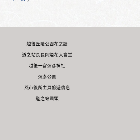
越後丘陵公園花之讀
道之站長長岡煙花大會堂
越後一宮彌彥神社
彌彥公園
燕市役所主頁旅遊信息
道之站國頭