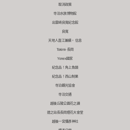
取消政策
寺泊水族博物館
出雲崎良寬紀念館
良寬
天地人直江兼續， 信息
Tokimi- 長岡
Yonex國家
紀念品！角上魚類
紀念品！西山制果
寺泊觀光協會
寺泊交通
越後丘陵公園花之讀
道之站長長岡煙花大會堂
越後一宮彌彥神社