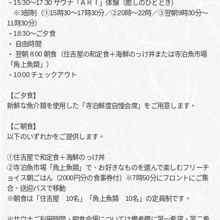
・15:30～17:30 サウナ「ＡＲＴ」体験（癒しのひととき）
※3部制（①15時30～17時30分／②20時～22時／③翌朝9時30分～
11時30分）
・18:30～ご夕食
・ 自由時間
・ 翌朝 8:00 朝食（住吉屋の和定食＋海鮮のっけ丼または寺泊魚市場
「角上魚類」）
・10:00 チェックアウト
【ご夕食】
新鮮な魚介類を使用した「寺泊鮮度自慢会席」をご用意します。
【ご朝食】
以下のいずれかをご提供します。
①住吉屋で和定食＋海鮮のっけ丼
②寺泊魚市場「角上魚類」で、お好きなものを選んで楽しむフリーチ
ョイス朝ごはん（2000円分の食事券付）※7時50分にフロントにご集
合、送迎バスで移動
※朝食は「住吉屋 10名」「角上魚類 10名」の定員制です。
※サウナご利用時間、朝食会場については備考欄に第一希望、第二希