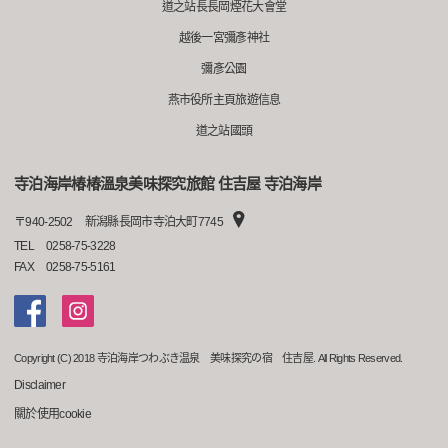
道之站長長岡煙花大會堂
越後一宮彌彥神社
彌彥公園
燕市役所主頁旅遊信息
道之站國頭
寺泊海岸椿椿溫泉美味探究旅館 住吉屋 寺泊海岸
〒
940-2502
新潟縣長岡市寺泊大町7745
TEL
0258-75-3228
FAX
0258-75-5161
Copyright (C) 2018 寺泊海岸つわぶき温泉 美味探究の宿 住吉屋. All Rights Reserved.
Disclaimer
關於使用cookie