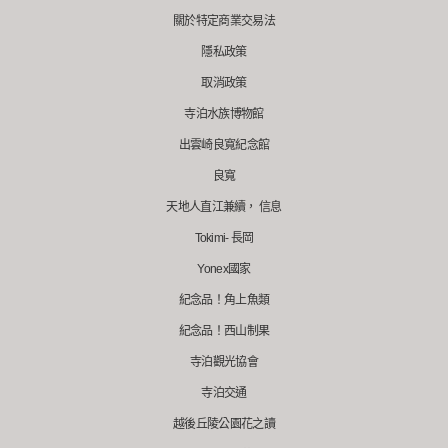
關於特定商業交易法
隱私政策
取消政策
寺泊水族博物館
出雲崎良寬紀念館
良寬
天地人直江兼續， 信息
Tokimi- 長岡
Yonex國家
紀念品！角上魚類
紀念品！西山制果
寺泊觀光協會
寺泊交通
越後丘陵公園花之讀