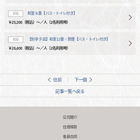
和室８畳【バス・トイレ付き】
和室
￥25,300（税込）～／人（2名利用時）
【別亭 夕凪】和室12畳・禁煙【バス・トイレ付き】
和室
￥26,400（税込）～／人（2名利用時）
往前
下一個
記事一覧へ戻る
公司簡介
住宿條款
會員合同