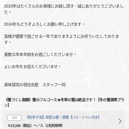
2023年はたくさんのお客様にお越し頂き、誠にありがとうございまし
た。
2024年もどうぞよろしくお願い申し上げます。
皆様が健康で過ごせる一年でありますようにお祈りいたしておりま
す。
素敵な年末年始をお過ごしくださいませ。
よいお年をお迎えくださいませ。
美味探究の宿住吉屋 スタッフ一同
《蟹づくし御膳》蟹のフルコース★冬季の蟹は絶品です！【冬の蟹満喫プラ
ン】
【別亭 夕凪】和室10畳・禁煙【バス・トイレ付き】
和室
￥25,300（税込）～／人（2名利用時）