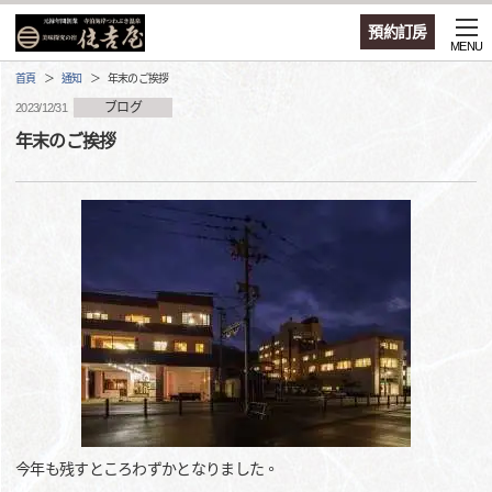
預約訂房
MENU
首頁
通知
年末のご挨拶
ブログ
2023/12/31
年末のご挨拶
今年も残すところわずかとなりました。