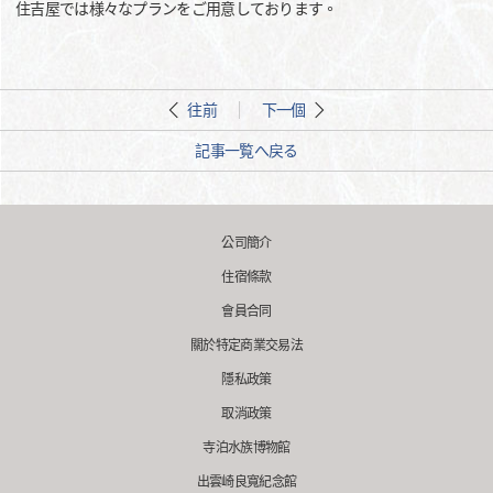
住吉屋では様々なプランをご用意しております。
往前
下一個
記事一覧へ戻る
公司簡介
住宿條款
會員合同
關於特定商業交易法
隱私政策
取消政策
寺泊水族博物館
出雲崎良寬紀念館