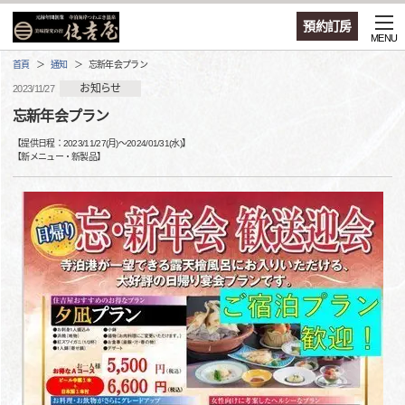
預約訂房
MENU
首頁
通知
忘新年会プラン
お知らせ
2023/11/27
忘新年会プラン
【提供日程：
2023/11/27(月)
〜
2024/01/31(水)
】
【
新メニュー・新製品
】