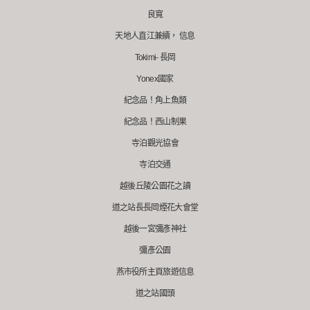
良寬
天地人直江兼續， 信息
Tokimi- 長岡
Yonex國家
紀念品！角上魚類
紀念品！西山制果
寺泊觀光協會
寺泊交通
越後丘陵公園花之讀
道之站長長岡煙花大會堂
越後一宮彌彥神社
彌彥公園
燕市役所主頁旅遊信息
道之站國頭